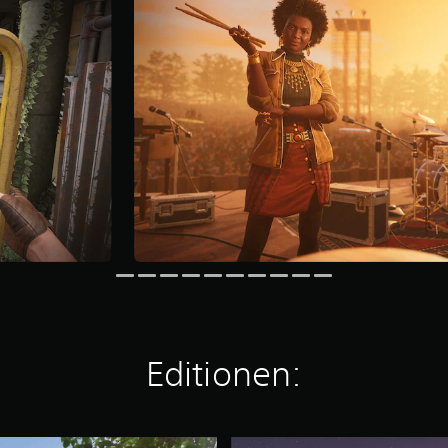
Editionen:
D