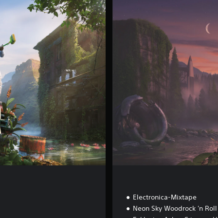
e
l
u
x
e
E
d
i
t
i
o
n
Electronica-Mixtape
Neon Sky Woodrock 'n Roll