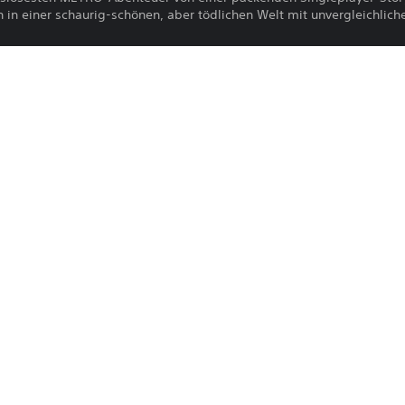
 in einer schaurig-schönen, aber tödlichen Welt mit unvergleichlic
n Bestseller-Buchtrilogie "METRO" von Dmitry Glukhovsky
2.2027
Deep Silver
Action
mbH. Developed by 4A Games®. Deep Silver, PLAION and their respe
ective logo, are trademarks of 4A Games Limited. Based on the best-
logos and copyrights are property of their respective owners. All rig