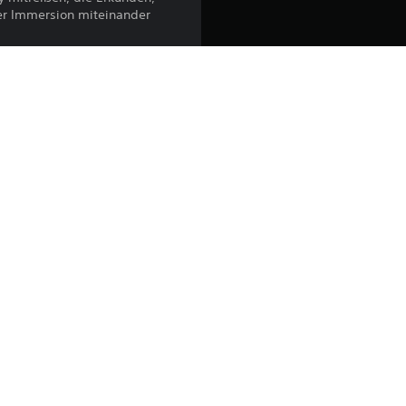
her Immersion miteinander
ctive logos are trademarks of PLAION GmbH. 4A Games® is a
selling Metro book trilogy by Dmitry Glukhovsky. All other
hts reserved.