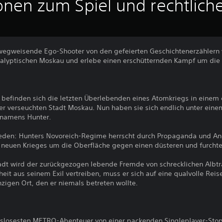
onen zum Spiel und rechtlich
wegweisende Ego-Shooter von den gefeierten Geschichtenerzählern
kalyptischen Moskau und erlebe einen erschütternden Kampf um die 
t befinden sich die letzten Überlebenden eines Atomkriegs in einem 
er verseuchten Stadt Moskau. Nun haben sie sich endlich unter einem
 namens Hunter.
ieden: Hunters Novoreich-Regime herrscht durch Propaganda und Ang
neuen Krieges um die Oberfläche gegen einen düsteren und furcht
Stadt wird der zurückgezogen lebende Fremde von schrecklichen Alb
eit aus seinem Exil vertreiben, muss er sich auf eine qualvolle Reise
igen Ort, den er niemals betreten wollte.
gslosesten METRO-Abenteuer von einer packenden Singleplayer-Story