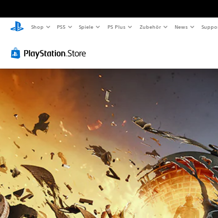
Shop
PS5
Spiele
PS Plus
Zubehör
News
Suppo