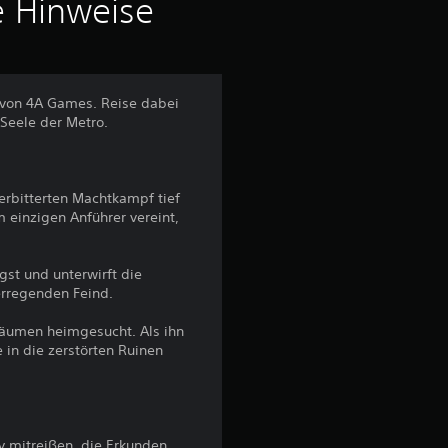
e Hinweise
 von 4A Games. Reise dabei
Seele der Metro.
erbitterten Machtkampf tief
 einzigen Anführer vereint,
st und unterwirft die
erregenden Feind.
träumen heimgesucht. Als ihn
 in die zerstörten Ruinen
 mitreißen, die Erkunden,