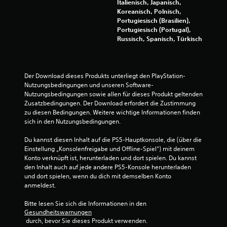
e
Italienisch, Japanisch,
m
Koreanisch, Polnisch,
e
Portugiesisch (Brasilien),
n
Portugiesisch (Portugal),
t
Russisch, Spanisch, Türkisch
e
b
e
d
Der Download dieses Produkts unterliegt den PlayStation-
i
Nutzungsbedingungen und unseren Software-
e
Nutzungsbedingungen sowie allen für dieses Produkt geltenden 
n
Zusatzbedingungen. Der Download erfordert die Zustimmung 
e
zu diesen Bedingungen. Weitere wichtige Informationen finden 
n
sich in den Nutzungsbedingungen.
z
u
Du kannst diesen Inhalt auf die PS5-Hauptkonsole, die (über die 
m
Einstellung „Konsolenfreigabe und Offline-Spiel“) mit deinem 
ü
Konto verknüpft ist, herunterladen und dort spielen. Du kannst 
s
den Inhalt auch auf jede andere PS5-Konsole herunterladen 
s
und dort spielen, wenn du dich mit demselben Konto 
e
anmeldest.
n
.
Bitte lesen Sie sich die Informationen in den 
Gesundheitswarnungen
 durch, bevor Sie dieses Produkt verwenden.
S