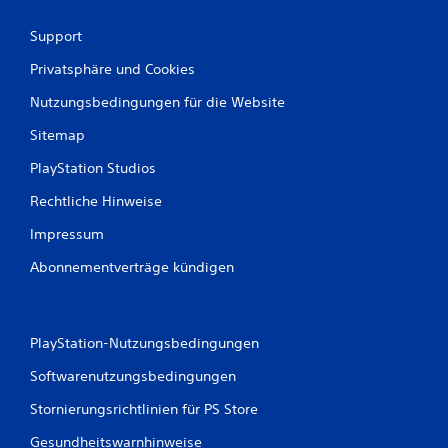
i
b
Support
r
a
Privatsphäre und Cookies
t
Nutzungsbedingungen für die Website
i
o
Sitemap
n
PlayStation Studios
D
u
Rechtliche Hinweise
k
a
Impressum
n
n
Abonnementverträge kündigen
s
t
d
a
PlayStation-Nutzungsbedingungen
s
S
Softwarenutzungsbedingungen
p
i
Stornierungsrichtlinien für PS Store
e
Gesundheitswarnhinweise
l