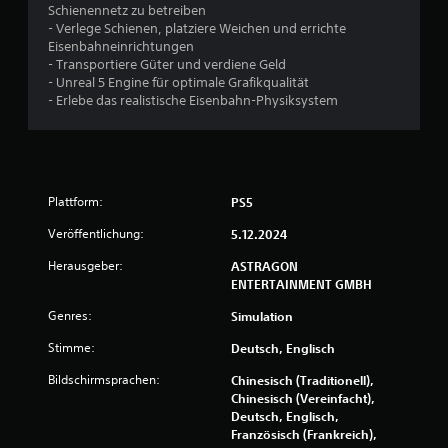
Schienennetz zu betreiben
n
- Verlege Schienen, platziere Weichen und errichte
g
Eisenbahneinrichtungen
s
- Transportiere Güter und verdiene Geld
e
- Unreal 5 Engine für optimale Grafikqualität
m
- Erlebe das realistische Eisenbahn-Physiksystem
p
f
i
n
d
l
Plattform:
PS5
i
c
Veröffentlichung:
5.12.2024
h
Herausgeber:
ASTRAGON
e
ENTERTAINMENT GMBH
n
S
Genres:
Simulation
t
e
Stimme:
Deutsch, Englisch
u
e
Bildschirmsprachen:
Chinesisch (Traditionell),
r
Chinesisch (Vereinfacht),
e
Deutsch, Englisch,
l
Französisch (Frankreich),