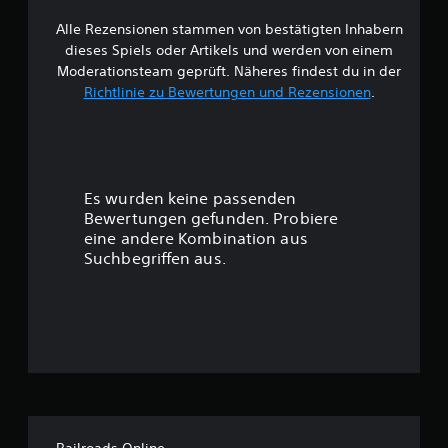
e
u
f
e
Alle Rezensionen stammen von bestätigten Inhabern
B
g
e
r
dieses Spiels oder Artikels und werden von einem
h
e
e
Moderationsteam geprüft. Näheres findest du in der
ö
l
Richtlinie zu Bewertungen und Rezensionen
.
r
w
e
t
m
h
e
e
a
n
s
r
t
t
Es wurden keine passenden
e
.
t
Bewertungen gefunden. Probiere
D
eine andere Kombination aus
u
u
Suchbegriffen aus.
k
a
n
n
n
g
s
t
:
d
a
3
s
S
.
Railroads Online