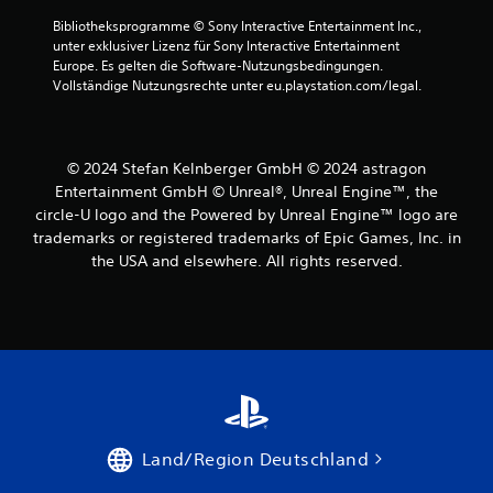
p
Bibliotheksprogramme © Sony Interactive Entertainment Inc., 
i
unter exklusiver Lizenz für Sony Interactive Entertainment 
e
Europe. Es gelten die Software-Nutzungsbedingungen. 
l
Vollständige Nutzungsrechte unter eu.playstation.com/legal.
b
a
r
© 2024 Stefan Kelnberger GmbH © 2024 astragon
o
Entertainment GmbH © Unreal®, Unreal Engine™, the
h
circle-U logo and the Powered by Unreal Engine™ logo are
n
trademarks or registered trademarks of Epic Games, Inc. in
e
C
the USA and elsewhere. All rights reserved.
o
n
t
r
o
l
l
e
Land/Region Deutschland
r
v