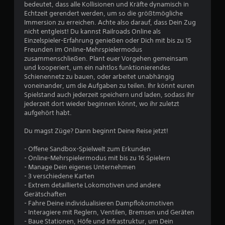
bedeutet, dass alle Kollisionen und Kräfte dynamisch in
i
Echtzeit gerendert werden, um so die größtmögliche
e
Immersion zu erreichen. Achte also darauf, dass Dein Zug
l
nicht entgleist! Du kannst Railroads Online als
s
Einzelspieler-Erfahrung genießen oder Dich mit bis zu 15
p
Freunden im Online-Mehrspielermodus
i
zusammenschließen. Plant euer Vorgehen gemeinsam
e
und kooperiert, um ein nahtlos funktionierendes
l
Schienennetz zu bauen, oder arbeitet unabhängig
e
voneinander, um die Aufgaben zu teilen. Ihr könnt euren
n
Spielstand auch jederzeit speichern und laden, sodass ihr
,
jederzeit dort wieder beginnen könnt, wo ihr zuletzt
o
aufgehört habt.
h
n
Du magst Züge? Dann beginnt Deine Reise jetzt!
e
d
- Offene Sandbox-Spielwelt zum Erkunden
i
- Online-Mehrspielermodus mit bis zu 16 Spielern
e
- Manage Dein eigenes Unternehmen
b
- 3 verschiedene Karten
e
- Extrem detaillierte Lokomotiven und andere
r
Gerätschaften
ü
- Fahre Deine individualisieren Dampflokomotiven
h
- Interagiere mit Reglern, Ventilen, Bremsen und Geräten
r
- Baue Stationen, Höfe und Infrastruktur, um Dein
u