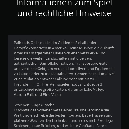
Informationen zum Spiel
ü
h
und rechtliche Hinweise
r
u
n
g
s
Railroads Online spielt im Goldenen Zeitalter der
e
Dampflokomotiven in Amerika. Deine Mission: die Zukunft
m
Amerikas mitgestalten! Baue Schienennetzwerke und
p
bereise die weiten Landschaften mit diversen,
f
authentischen Dampflokomotiven. Transportiere Güter
i
und verdiene Geld, um neue Lokomotiven und Equipment
n
zu kaufen oder zu individualisieren. Genieße die ultimative
d
Zugsimulation entweder alleine oder mit bis zu 15
l
Freunden im Online-Mehrspielermodus. Entdecke 3
unterschiedliche große Karten, darunter Lake Valley,
i
Aurora Falls und Pine Valley.
c
h
Schienen, Züge & mehr
e
Erschaffe das Schienennetz Deiner Träume, erkunde die
S
Welt und erschließe die besten Routen. Baue Trassen und
t
platziere Weichen, Drehscheiben und vieles mehr! Verlege
e
Schienen, baue Brücken, und errichte Gebäude. Fahre