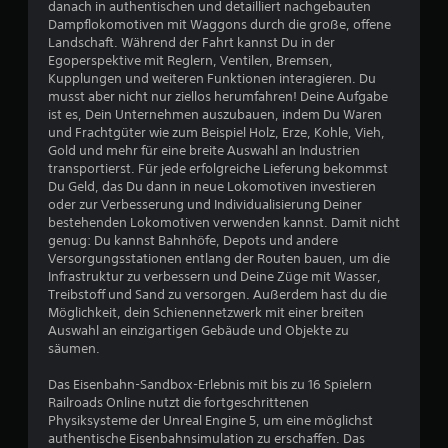
u
danach in authentischen und detailliert nachgebauten
e
Dampflokomotiven mit Waggons durch die große, offene
Landschaft. Während der Fahrt kannst Du in der
r
Egoperspektive mit Reglern, Ventilen, Bremsen,
e
Kupplungen und weiteren Funktionen interagieren. Du
l
musst aber nicht nur ziellos herumfahren! Deine Aufgabe
e
ist es, Dein Unternehmen auszubauen, indem Du Waren
m
und Frachtgüter wie zum Beispiel Holz, Erze, Kohle, Vieh,
e
Gold und mehr für eine breite Auswahl an Industrien
n
transportierst. Für jede erfolgreiche Lieferung bekommst
t
Du Geld, das Du dann in neue Lokomotiven investieren
e
oder zur Verbesserung und Individualisierung Deiner
bestehenden Lokomotiven verwenden kannst. Damit nicht
D
genug: Du kannst Bahnhöfe, Depots und andere
u
Versorgungsstationen entlang der Routen bauen, um die
k
Infrastruktur zu verbessern und Deine Züge mit Wasser,
a
Treibstoff und Sand zu versorgen. Außerdem hast du die
n
Möglichkeit, dein Schienennetzwerk mit einer breiten
n
Auswahl an einzigartigen Gebäude und Objekte zu
s
säumen.
t
d
Das Eisenbahn-Sandbox-Erlebnis mit bis zu 16 Spielern
a
Railroads Online nutzt die fortgeschrittenen
s
Physiksysteme der Unreal Engine 5, um eine möglichst
S
authentische Eisenbahnsimulation zu erschaffen. Das
p