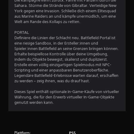
Die Kampagne kehrt zurück. Fahre mit Panzern durch die
r
i
Sahara. Stürme die Strände von Gibraltar. Verteidige New
m
c
York gegen eine Invasion. Schließe dich einem Elitesquad
a
h
aus Marine Raiders an und kämpfe unermüdlich, um eine
t
e
Welt am Rande des Kollaps zu retten.
i
S
o
PORTAL
t
n
Definiere die Linien der Schlacht neu. Battlefield Portal ist
e
e
eine riesige Sandbox, in der Ersteller:innen und
n
u
Spieler:innen Battlefield an seine Grenzen bringen können.
w
e
Erhalte beispiellose Kontrolle über deine Umgebung,
e
r
indem du Objekte bewegst, skalierst und duplizierst.
r
e
Erstelle einen völlig einzigartigen Spielmodus mit NPC-
d
l
Scripting und einer anpassbaren Benutzeroberfläche.
e
e
Legendäre Battlefield-Erlebnisse warten darauf, erschaffen
n
zu werden – zeig ihnen, was du drauf hast.
m
z
e
u
Dieses Spiel enthält optionale In-Game-Käufe von virtueller
n
s
Währung, die für den Erwerb virtueller In-Game-Objekte
ä
t
genutzt werden kann.
t
e
z
D
l
u
i
k
c
a
h
Plattform:
PS5