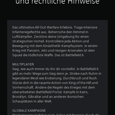
und rechtliche Hinweise
r
e
i
o
i
d
h
m
e
n
O
o
e
f
e
b
f
Das ultimative All-Out Warfare-Erlebnis. Trage intensive
i
l
e
Infanteriegefechte aus. Beherrsche den Himmel in
n
i
r
Luftkämpfen. Zerstöre deine Umgebung für einen
s
n
ü
strategischen Vorteil. Kontrolliere jede Aktion und
e
a
Bewegung mit dem Kinästhetik-Kampfsystem. In einem
h
-
t
Krieg mit Panzern, Jets und riesigen Arsenalen ist dein
r
S
z
Squad die tödlichste Waffe. Das ist Battlefield 6.
u
p
O
n
i
MULTIPLAYER
p
g
e
Sieg, wie auch immer du ihn dir vorstellst. In Battlefield 6
t
s
l
gibt es mehr Wege zum Sieg denn je. Strebe nach Ruhm in
i
e
e
legendären Modi wie Eroberung, Durchbruch und Rush.
s
n
m
Stürze dich in die rasante Action von King of the Hill und
c
)
p
Vorherrschaft. Ändere die Regeln des Krieges mit dem
h
.
überarbeiteten Battlefield Portal. Kämpfe in Kairo,
f
e
Brooklyn, Gibraltar und an anderen ikonischen
i
I
Schauplätzen in aller Welt.
n
n
f
d
GLOBALE KAMPAGNE
o
l