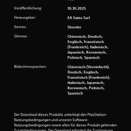
n
a
n
k
Veröffentlichung:
10.10.2025
s
u
t
Herausgeber:
EA Swiss Sarl
s
d
t
a
Genres:
Shooter
i
s
s
Stimme:
Chinesisch, Deutsch,
S
c
Englisch, Französisch
p
h
(Frankreich), Italienisch,
i
o
Japanisch, Koreanisch,
e
d
Polnisch, Spanisch
l
e
s
r
Bildschirmsprachen:
Chinesisch (Vereinfacht),
p
d
Deutsch, Englisch,
i
u
Französisch (Frankreich),
e
r
Italienisch, Japanisch,
l
c
Koreanisch, Polnisch,
e
h
Spanisch
n
C
,
o
o
n
h
t
Der Download dieses Produkts unterliegt den PlayStation-
n
r
Nutzungsbedingungen und unseren Software-
e
o
Nutzungsbedingungen sowie allen für dieses Produkt geltenden 
d
l
Zusatzbedingungen. Der Download erfordert die Zustimmung 