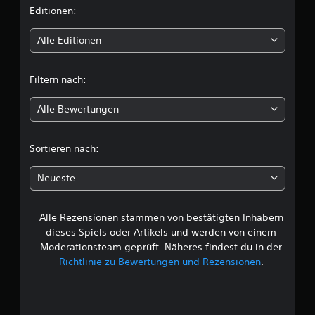
i
Editionen:
t
Alle Editionen
t
Filtern nach:
l
Alle Bewertungen
i
c
Sortieren nach:
h
Neueste
e
Alle Rezensionen stammen von bestätigten Inhabern
B
dieses Spiels oder Artikels und werden von einem
e
Moderationsteam geprüft. Näheres findest du in der
Richtlinie zu Bewertungen und Rezensionen
.
w
e