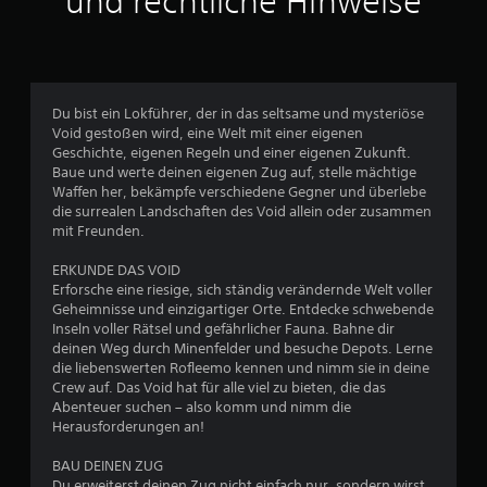
und rechtliche Hinweise
s
1
9
Du bist ein Lokführer, der in das seltsame und mysteriöse
6
Void gestoßen wird, eine Welt mit einer eigenen
Geschichte, eigenen Regeln und einer eigenen Zukunft.
Baue und werte deinen eigenen Zug auf, stelle mächtige
Waffen her, bekämpfe verschiedene Gegner und überlebe
B
die surrealen Landschaften des Void allein oder zusammen
mit Freunden.
e
ERKUNDE DAS VOID
w
Erforsche eine riesige, sich ständig verändernde Welt voller
Geheimnisse und einzigartiger Orte. Entdecke schwebende
e
Inseln voller Rätsel und gefährlicher Fauna. Bahne dir
deinen Weg durch Minenfelder und besuche Depots. Lerne
r
die liebenswerten Rofleemo kennen und nimm sie in deine
Crew auf. Das Void hat für alle viel zu bieten, die das
t
Abenteuer suchen – also komm und nimm die
Herausforderungen an!
u
BAU DEINEN ZUG
Du erweiterst deinen Zug nicht einfach nur, sondern wirst