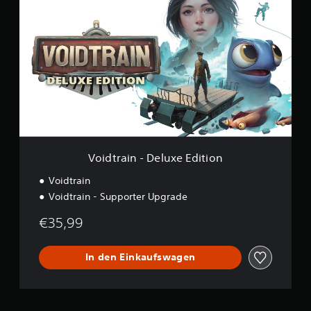
o
i
d
t
r
a
i
n
-
D
e
l
u
Voidtrain - Deluxe Edition
x
e
Voidtrain
E
Voidtrain - Supporter Upgrade
d
i
€35,99
t
i
o
In den Einkaufswagen
n