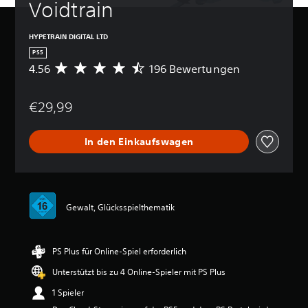
Voidtrain
HYPETRAIN DIGITAL LTD
PS5
4.56
196 Bewertungen
D
u
r
€29,99
c
h
s
In den Einkaufswagen
c
h
n
i
t
t
Gewalt, Glücksspielthematik
l
i
c
PS Plus für Online-Spiel erforderlich
h
e
Unterstützt bis zu 4 Online-Spieler mit PS Plus
B
e
1 Spieler
w