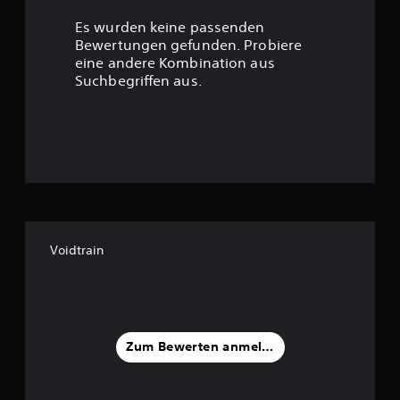
r
Es wurden keine passenden
t
Bewertungen gefunden. Probiere
eine andere Kombination aus
u
Suchbegriffen aus.
n
g
:
4
.
Voidtrain
5
6
v
Zum Bewerten anmelden
o