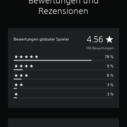
Bewertungen und
Rezensionen
D
4.56
Bewertungen globaler Spieler
u
196 Bewertungen
78 %
r
9 %
c
8 %
h
3 %
s
3 %
c
h
n