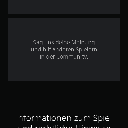
n
5
S
Sag uns deine Meinung
t
und hilf anderen Spielern
e
in der Community.
r
n
e
n
a
Informationen zum Spiel
u