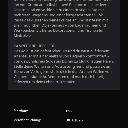
n
ihn von Grund auf selbst bauen! Beginne mit einer leeren
g
Draisine und entwickle sie zu einem richtigen Zug mit
mehreren Waggons und einer fortgeschrittenen Lok.
Passe das Aussehen deines Zuges an und statte ihn mit
e
allen möglichen Objekten aus – von Lagerräumen und
Werkbänken bis hin zu Dekorationen und Tischen für
n
Minispiele.
KÄMPFE UND ÜBERLEBE
Das Void ist ein gefährlicher Ort und du wirst auf deinem
Abenteuer mit einer Vielzahl von Gegnern konfrontiert –
von gewöhnlichen Soldaten bis hin zu blutrünstigen Haien.
Stelle deine Waffen und Ausrüstung her und passe sie an,
fliehe vor Verfolgern, stelle dich in den Arenen Wellen von
Gegnern, räume Außenposten und mach dich bereit,
jederzeit um dein Leben zu kämpfen.
Plattform:
PS5
Veröffentlichung:
30.7.2026