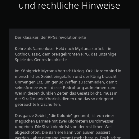
und rechtliche Hinweise
s
1
5
Der Klassiker, der RPGs revolutionierte
5
Kehre als Namenloser Held nach Myrtana zurück – in
Gothic Classic, dem preisgekrönten RPG, das unzählige
Spiele des Genres inspirierte.
B
Im Königreich Myrtana herrscht Krieg. Ork-Horden sind in
e
menschliches Gebiet eingefallen und der König braucht
Unmengen Erz, um genug Waffen zu schmieden, damit
w
seine Armee es mit dieser Bedrohung aufnehmen kann.
Wer in diesen dunklen Zeiten das Gesetz bricht, muss in
e
der Strafkolonie Khorinis dienen und das so dringend
gebrauchte Erz schürfen.
r
Das ganze Gebiet, "die Kolonie" genannt, ist von einer
t
magischen Barriere mit zwei Kilometern Durchmesser
umgeben. Die Strafkolonie ist von der restlichen Welt
u
abgeschottet. Die Barriere kann von außen passiert
werden – aber niemand kommt mehr heraus. Doch schon