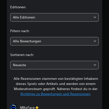
i
Editionen:
t
Alle Editionen
t
Filtern nach:
l
Alle Bewertungen
i
c
Sortieren nach:
h
Neueste
e
Alle Rezensionen stammen von bestätigten Inhabern
B
dieses Spiels oder Artikels und werden von einem
e
Moderationsteam geprüft. Näheres findest du in der
Richtlinie zu Bewertungen und Rezensionen
.
w
e
M8isFace