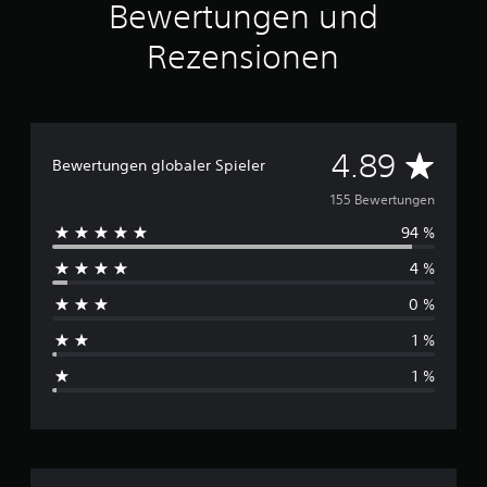
Bewertungen und
s
1
Rezensionen
5
5
B
e
w
D
4.89
Bewertungen globaler Spieler
e
r
u
155 Bewertungen
t
u
94 %
r
n
4 %
g
c
e
0 %
n
h
1 %
s
1 %
c
h
n