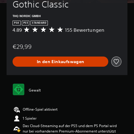
Gothic Classic
THQ NORDIC GMBH
PS4
PS5
STANDARD
4.89
155 Bewertungen
D
u
r
€29,99
c
h
s
In den Einkaufswagen
c
h
n
i
t
t
Gewalt
l
i
c
Offline-Spiel aktiviert
h
e
1 Spieler
B
Das Cloud-Streaming auf der PS5 und dem PS Portal wird
e
nur bei vorhandenem Premium-Abonnement unterstützt
w