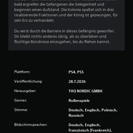
n
bald ergreifen die Gefangenen die Gelegenheit und
beginnen einen Aufstand. Die Kolonie spaltet sich in drei
g
rivalisierende Fraktionen und der König ist gezwungen, für
sein Erz zu verhandeln.
e
Du wirst durch die Barriere in dieses Gefängnis geworfen.
n
Dir bleibt nichts anderes übrig, als zu überleben und
flüchtige Bündnisse einzugehen, bis du fliehen kannst.
Plattform:
PS4, PS5
Veröffentlichung:
28.7.2026
Herausgeber:
THQ NORDIC GMBH
Genres:
Rollenspiele
Stimme:
Deutsch, Englisch, Polnisch,
Russisch
Bildschirmsprachen:
Deutsch, Englisch,
Französisch (Frankreich),