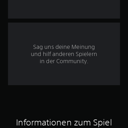
n
5
S
Sag uns deine Meinung
t
und hilf anderen Spielern
e
in der Community.
r
n
e
n
a
Informationen zum Spiel
u