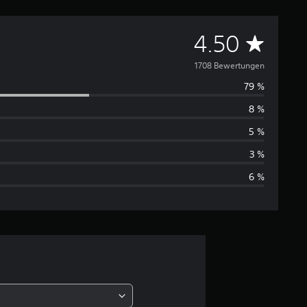
D
4.50
u
1708 Bewertungen
79 %
r
8 %
c
5 %
h
3 %
6 %
s
c
h
n
i