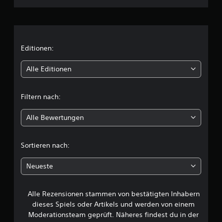
n
h
,
h
n
i
e
n
n
l
d
l
e
i
Editionen:
n
m
a
d
t
Alle Editionen
c
u
h
e
t
e
i
Filtern nach:
i
n
l
n
a
a
n
Alle Bewertungen
i
n
d
d
e
c
e
r
Sortieren nach:
r
e
h
o
s
Neueste
d
P
e
e
r
r
e
Alle Rezensionen stammen von bestätigten Inhabern
B
i
s
dieses Spiels oder Artikels und werden von einem
n
e
e
n
Moderationsteam geprüft. Näheres findest du in der
t