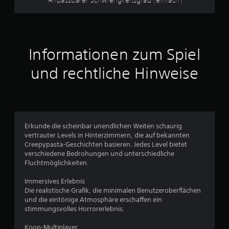
r
u
e
t
r
e
u
l
Informationen zum Spiel
e
n
m
und rechtliche Hinweise
e
g
n
t
e
e
n
D
Erkunde die scheinbar unendlichen Weiten schaurig
u
vertrauter Levels in Hinterzimmern, die auf bekannten
k
Creepypasta-Geschichten basieren. Jedes Level bietet
a
verschiedene Bedrohungen und unterschiedliche
n
Fluchtmöglichkeiten.
n
s
Immersives Erlebnis
t
Die realistische Grafik, die minimalen Benutzeroberflächen
d
und die eintönige Atmosphäre erschaffen ein
a
stimmungsvolles Horrorerlebnis.
s
S
Koop-Multiplayer