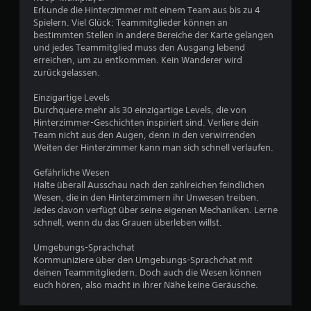
p
Erkunde die Hinterzimmer mit einem Team aus bis zu 4
i
Spielern. Viel Glück: Teammitglieder können an
e
bestimmten Stellen in andere Bereiche der Karte gelangen
l
und jedes Teammitglied muss den Ausgang lebend
s
erreichen, um zu entkommen. Kein Wanderer wird
p
zurückgelassen.
i
e
Einzigartige Levels
l
Durchquere mehr als 30 einzigartige Levels, die von
e
Hinterzimmer-Geschichten inspiriert sind. Verliere dein
n
Team nicht aus den Augen, denn in den verwirrenden
,
Weiten der Hinterzimmer kann man sich schnell verlaufen.
o
h
Gefährliche Wesen
n
Halte überall Ausschau nach den zahlreichen feindlichen
e
Wesen, die in den Hinterzimmern ihr Unwesen treiben.
d
Jedes davon verfügt über seine eigenen Mechaniken. Lerne
i
schnell, wenn du das Grauen überleben willst.
e
B
Umgebungs-Sprachchat
e
Kommuniziere über den Umgebungs-Sprachchat mit
w
deinen Teammitgliedern. Doch auch die Wesen können
e
euch hören, also macht in ihrer Nähe keine Geräusche.
g
u