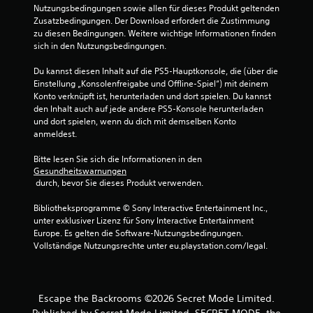
m
Nutzungsbedingungen sowie allen für dieses Produkt geltenden 
ü
Zusatzbedingungen. Der Download erfordert die Zustimmung 
s
zu diesen Bedingungen. Weitere wichtige Informationen finden 
s
sich in den Nutzungsbedingungen.
e
n
Du kannst diesen Inhalt auf die PS5-Hauptkonsole, die (über die 
.
Einstellung „Konsolenfreigabe und Offline-Spiel“) mit deinem 
Konto verknüpft ist, herunterladen und dort spielen. Du kannst 
den Inhalt auch auf jede andere PS5-Konsole herunterladen 
S
und dort spielen, wenn du dich mit demselben Konto 
p
anmeldest.
i
e
Bitte lesen Sie sich die Informationen in den 
l
Gesundheitswarnungen
b
 durch, bevor Sie dieses Produkt verwenden.
a
Bibliotheksprogramme © Sony Interactive Entertainment Inc., 
r
unter exklusiver Lizenz für Sony Interactive Entertainment 
o
Europe. Es gelten die Software-Nutzungsbedingungen. 
h
Vollständige Nutzungsrechte unter eu.playstation.com/legal.
n
e
b
e
Escape the Backrooms ©2026 Secret Mode Limited.
r
Published by Secret Mode Limited. SECRET MODE, the