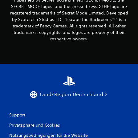
ü
SECRET MODE logos, and the crossed keys GLHF logo are
h
registered trademarks of Secret Mode Limited. Developed
r
by Scaretech Studios LLC. "Escape the Backrooms™” is a
u
trademark of Fancy Games. All rights reserved. All other
n
trademarks, copyrights, and logos are property of their
g
respective owners.
s
e
m
p
f
i
n
d
l
Land/Region Deutschland
i
c
h
e
Support
S
Privatsphäre und Cookies
t
e
Nutzungsbedingungen für die Website