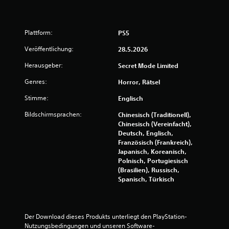
n
g
s
s
Plattform:
PS5
t
e
Veröffentlichung:
28.5.2026
u
Herausgeber:
Secret Mode Limited
e
r
Genres:
Horror, Rätsel
u
n
Stimme:
Englisch
g
e
Bildschirmsprachen:
Chinesisch (Traditionell),
n
Chinesisch (Vereinfacht),
v
Deutsch, Englisch,
e
Französisch (Frankreich),
r
Japanisch, Koreanisch,
w
Polnisch, Portugiesisch
e
(Brasilien), Russisch,
n
Spanisch, Türkisch
d
e
n
z
Der Download dieses Produkts unterliegt den PlayStation-
u
Nutzungsbedingungen und unseren Software-