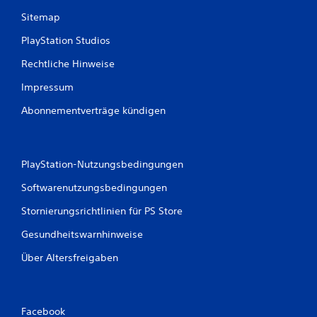
u
Sitemap
e
r
PlayStation Studios
e
l
Rechtliche Hinweise
e
Impressum
m
e
Abonnementverträge kündigen
n
t
e
D
PlayStation-Nutzungsbedingungen
u
Softwarenutzungsbedingungen
k
a
Stornierungsrichtlinien für PS Store
n
n
Gesundheitswarnhinweise
s
t
Über Altersfreigaben
d
a
s
S
Facebook
p