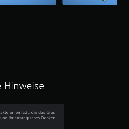
e Hinweise
kteren einlädt, die das Gras
und Ihr strategisches Denken