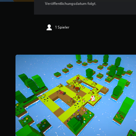
Veröffentlichungsdatum folgt.
1 Spieler