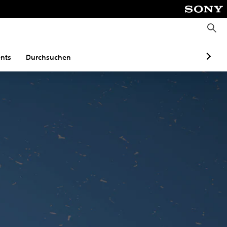
S
u
c
h
e
nts
Durchsuchen
n