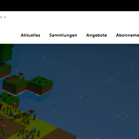
rt
Aktuelles
Sammlungen
Angebote
Abonneme