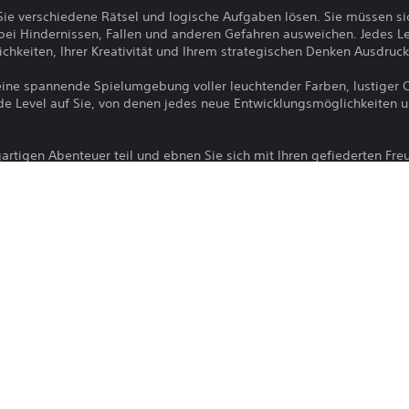
ie verschiedene Rätsel und logische Aufgaben lösen. Sie müssen si
ei Hindernissen, Fallen und anderen Gefahren ausweichen. Jedes Le
hkeiten, Ihrer Kreativität und Ihrem strategischen Denken Ausdruck 
ine spannende Spielumgebung voller leuchtender Farben, lustiger 
de Level auf Sie, von denen jedes neue Entwicklungsmöglichkeiten
rtigen Abenteuer teil und ebnen Sie sich mit Ihren gefiederten F
Rusinov Aleksandr Vladimirovich
Rätsel