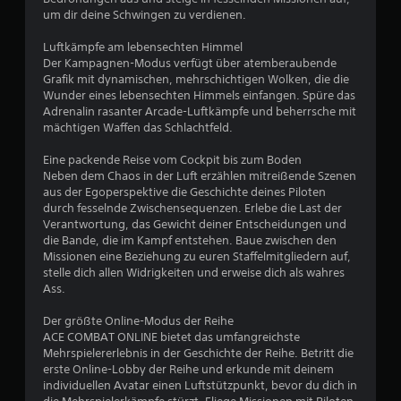
um dir deine Schwingen zu verdienen.
Luftkämpfe am lebensechten Himmel
Der Kampagnen-Modus verfügt über atemberaubende
Grafik mit dynamischen, mehrschichtigen Wolken, die die
Wunder eines lebensechten Himmels einfangen. Spüre das
Adrenalin rasanter Arcade-Luftkämpfe und beherrsche mit
mächtigen Waffen das Schlachtfeld.
Eine packende Reise vom Cockpit bis zum Boden
Neben dem Chaos in der Luft erzählen mitreißende Szenen
aus der Egoperspektive die Geschichte deines Piloten
durch fesselnde Zwischensequenzen. Erlebe die Last der
Verantwortung, das Gewicht deiner Entscheidungen und
die Bande, die im Kampf entstehen. Baue zwischen den
Missionen eine Beziehung zu euren Staffelmitgliedern auf,
stelle dich allen Widrigkeiten und erweise dich als wahres
Ass.
Der größte Online-Modus der Reihe
ACE COMBAT ONLINE bietet das umfangreichste
Mehrspielererlebnis in der Geschichte der Reihe. Betritt die
erste Online-Lobby der Reihe und erkunde mit deinem
individuellen Avatar einen Luftstützpunkt, bevor du dich in