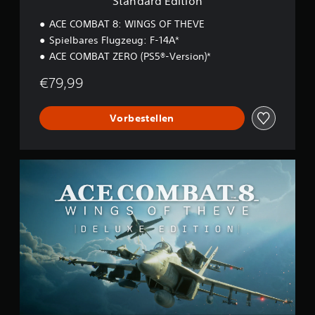
Standard Edition
n
ACE COMBAT 8: WINGS OF THEVE
Spielbares Flugzeug: F-14A*
ACE COMBAT ZERO (PS5®-Version)*
€79,99
Vorbestellen
D
e
l
u
x
e
E
d
i
t
i
o