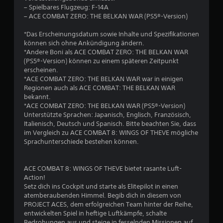
– Spielbares Flugzeug: F-14A
– ACE COMBAT ZERO: THE BELKAN WAR (PS5®-Version)
*Das Erscheinungsdatum sowie Inhalte und Spezifikationen
können sich ohne Ankündigung ändern.
*Andere Boni als ACE COMBAT ZERO: THE BELKAN WAR
(PS5®-Version) können zu einem späteren Zeitpunkt
erscheinen.
*ACE COMBAT ZERO: THE BELKAN WAR war in einigen
Regionen auch als ACE COMBAT: THE BELKAN WAR
bekannt.
*ACE COMBAT ZERO: THE BELKAN WAR (PS5®-Version)
Unterstützte Sprachen: Japanisch, Englisch, Französisch,
Italienisch, Deutsch und Spanisch. Bitte beachten Sie, dass
im Vergleich zu ACE COMBAT 8: WINGS OF THEVE mögliche
Sprachunterschiede bestehen können.
ACE COMBAT 8: WINGS OF THEVE bietet rasante Luft-
Action!
Setz dich ins Cockpit und starte als Elitepilot in einen
atemberaubenden Himmel. Begib dich in diesem von
PROJECT ACES, dem erfolgreichen Team hinter der Reihe,
entwickelten Spiel in heftige Luftkämpfe, schalte
Bedrohungen aus und steige in fesselnden Missionen auf,