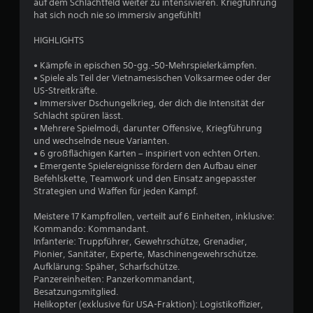
auf dem Schlachtfeld weiter zu intensivieren. Kriegführung
hat sich noch nie so immersiv angefühlt!
HIGHLIGHTS
• Kämpfe in epischen 50-gg.-50-Mehrspielerkämpfen.
• Spiele als Teil der Vietnamesischen Volksarmee oder der
US-Streitkräfte.
• Immersiver Dschungelkrieg, der dich die Intensität der
Schlacht spüren lässt.
• Mehrere Spielmodi, darunter Offensive, Kriegführung
und wechselnde neue Varianten.
• 6 großflächigen Karten – inspiriert von echten Orten.
• Emergente Spielereignisse fördern den Aufbau einer
Befehlskette, Teamwork und den Einsatz angepasster
Strategien und Waffen für jeden Kampf.
Meistere 17 Kampfrollen, verteilt auf 6 Einheiten, inklusive:
Kommando: Kommandant.
Infanterie: Truppführer, Gewehrschütze, Grenadier,
Pionier, Sanitäter, Experte, Maschinengewehrschütze.
Aufklärung: Späher, Scharfschütze.
Panzereinheiten: Panzerkommandant,
Besatzungsmitglied.
Helikopter (exklusive für USA-Fraktion): Logistikoffizier,