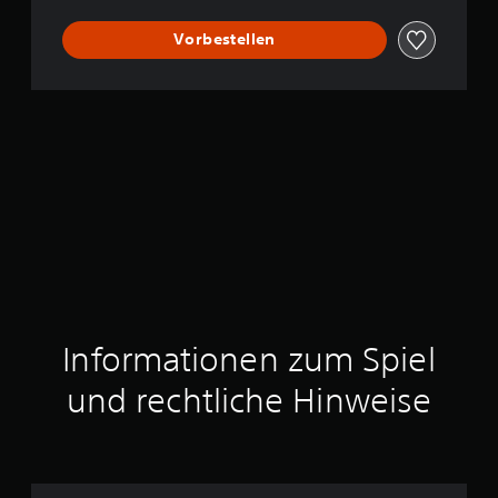
u
x
Vorbestellen
e
E
d
i
t
i
o
n
Informationen zum Spiel
und rechtliche Hinweise