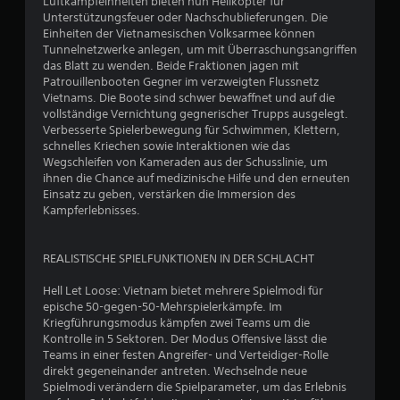
Luftkampfeinheiten bieten nun Helikopter für
Unterstützungsfeuer oder Nachschublieferungen. Die
Einheiten der Vietnamesischen Volksarmee können
Tunnelnetzwerke anlegen, um mit Überraschungsangriffen
das Blatt zu wenden. Beide Fraktionen jagen mit
Patrouillenbooten Gegner im verzweigten Flussnetz
Vietnams. Die Boote sind schwer bewaffnet und auf die
vollständige Vernichtung gegnerischer Trupps ausgelegt.
Verbesserte Spielerbewegung für Schwimmen, Klettern,
schnelles Kriechen sowie Interaktionen wie das
Wegschleifen von Kameraden aus der Schusslinie, um
ihnen die Chance auf medizinische Hilfe und den erneuten
Einsatz zu geben, verstärken die Immersion des
Kampferlebnisses.
REALISTISCHE SPIELFUNKTIONEN IN DER SCHLACHT
Hell Let Loose: Vietnam bietet mehrere Spielmodi für
epische 50-gegen-50-Mehrspielerkämpfe. Im
Kriegführungsmodus kämpfen zwei Teams um die
Kontrolle in 5 Sektoren. Der Modus Offensive lässt die
Teams in einer festen Angreifer- und Verteidiger-Rolle
direkt gegeneinander antreten. Wechselnde neue
Spielmodi verändern die Spielparameter, um das Erlebnis