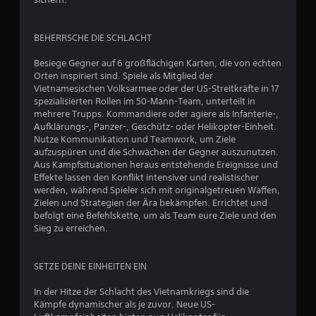
BEHERRSCHE DIE SCHLACHT
Besiege Gegner auf 6 großflächigen Karten, die von echten
Orten inspiriert sind. Spiele als Mitglied der
Vietnamesischen Volksarmee oder der US-Streitkräfte in 17
spezialisierten Rollen im 50-Mann-Team, unterteilt in
mehrere Trupps. Kommandiere oder agiere als Infanterie-,
Aufklärungs-, Panzer-, Geschütz- oder Helikopter-Einheit.
Nutze Kommunikation und Teamwork, um Ziele
aufzuspüren und die Schwächen der Gegner auszunutzen.
Aus Kampfsituationen heraus entstehende Ereignisse und
Effekte lassen den Konflikt intensiver und realistischer
werden, während Spieler sich mit originalgetreuen Waffen,
Zielen und Strategien der Ära bekämpfen. Errichtet und
befolgt eine Befehlskette, um als Team eure Ziele und den
Sieg zu erreichen.
SETZE DEINE EINHEITEN EIN
In der Hitze der Schlacht des Vietnamkriegs sind die
Kämpfe dynamischer als je zuvor. Neue US-