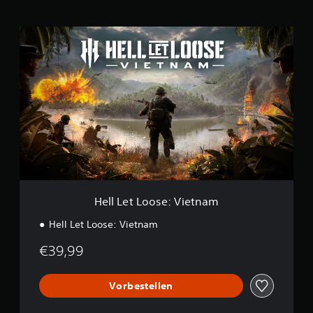
H
e
l
l
L
e
t
L
o
o
s
e
:
V
Hell Let Loose: Vietnam
i
e
Hell Let Loose: Vietnam
t
n
€39,99
a
m
Vorbestellen