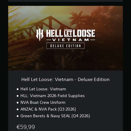
H
e
l
l
L
e
t
L
o
o
s
e
:
V
Hell Let Loose: Vietnam - Deluxe Edition
i
e
Hell Let Loose: Vietnam
t
HLL: Vietnam 2026 Field Supplies
n
NVA Boat Crew Uniform
a
m
ANZAC & NVA Pack (Q3 2026)
-
Green Berets & Navy SEAL (Q4 2026)
D
e
€59,99
l