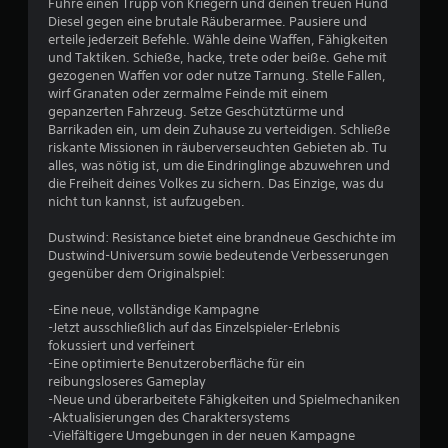
n
Führe einen Trupp von Kriegern und deinen treuen Hund
Z
Diesel gegen eine brutale Räuberarmee. Pausiere und
e
erteile jederzeit Befehle. Wähle deine Waffen, Fähigkeiten
i
und Taktiken. Schieße, hacke, trete oder beiße. Gehe mit
t
gezogenen Waffen vor oder nutze Tarnung. Stelle Fallen,
o
wirf Granaten oder zermalme Feinde mit einem
d
gepanzerten Fahrzeug. Setze Geschütztürme und
e
Barrikaden ein, um dein Zuhause zu verteidigen. Schließe
r
riskante Missionen in räuberverseuchten Gebieten ab. Tu
s
alles, was nötig ist, um die Eindringlinge abzuwehren und
p
die Freiheit deines Volkes zu sichern. Das Einzige, was du
e
nicht tun kannst, ist aufzugeben.
z
i
Dustwind: Resistance bietet eine brandneue Geschichte im
e
Dustwind-Universum sowie bedeutende Verbesserungen
l
gegenüber dem Originalspiel:
l
b
-Eine neue, vollständige Kampagne
e
-Jetzt ausschließlich auf das Einzelspieler-Erlebnis
i
fokussiert und verfeinert
m
-Eine optimierte Benutzeroberfläche für ein
A
reibungsloseres Gameplay
u
-Neue und überarbeitete Fähigkeiten und Spielmechaniken
s
-Aktualisierungen des Charaktersystems
f
-Vielfältigere Umgebungen in der neuen Kampagne
ü