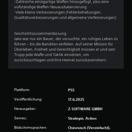
-Zahlreiche einzigartige Waffen hinzugefügt, plus eine
h
vollständige Waffen-Neuausbalancierung
r
-Viele kleine Verbesserungen (Fehlerbehebungen,
e
Qualitätsverbesserungen und allgemeine Verfeinerungen)
n
b
e
Geschichtszusammenfassung
s
Jake war nur ein Bauer, der versuchte, ein ruhiges Leben zu
t
führen – bis die Banditen einfielen. Auf seiner Mission für
i
Überleben, Freiheit und Gerechtigkeit müssen er und sein
m
Trupp jede Waffe und Taktik einsetzen, um
m
zurückzuschlagen und ihre Heimat zurückzuerobern.
t
e
r
A
k
t
Plattform:
PS5
i
Veröffentlichung:
17.6.2025
o
n
Herausgeber:
Z-SOFTWARE GMBH
e
n
Genres:
Strategie, Action
v
e
Bildschirmsprachen:
Chinesisch (Vereinfacht),
r