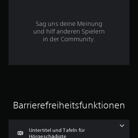
d
i
S
g
k
Sag uns deine Meinung
t
e
und hilf anderen Spielern
i
e
in der Community.
t
(
r
e
i
n
n
f
e
a
n
c
h
a
)
Barrierefreiheitsfunktionen
D
u
u
k
s
a
n
3
Untertitel und Tafeln für
n
Hörgeschädigte
s