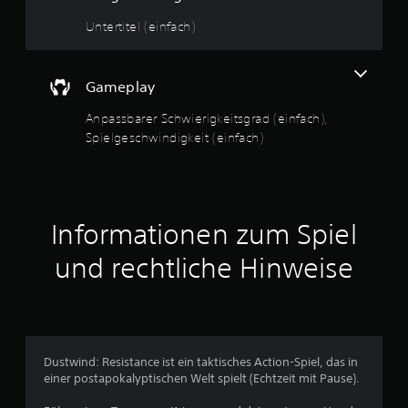
4
t
Untertitel (einfach)
d
a
s
B
S
Gameplay
p
e
i
Anpassbarer Schwierigkeitsgrad (einfach),
e
Spielgeschwindigkeit (einfach)
w
l
f
e
ü
r
r
e
i
Informationen zum Spiel
t
n
e
und rechtliche Hinweise
b
u
e
g
n
r
e
g
n
Dustwind: Resistance ist ein taktisches Action-Spiel, das in
z
e
einer postapokalyptischen Welt spielt (Echtzeit mit Pause).
t
e