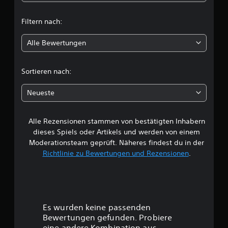
f
t
ü
r
Filtern nach:
l
d
e
Alle Bewertungen
i
n
S
c
c
Sortieren nach:
h
h
w
Neueste
i
e
e
r
i
Alle Rezensionen stammen von bestätigten Inhabern
B
g
dieses Spiels oder Artikels und werden von einem
k
e
Moderationsteam geprüft. Näheres findest du in der
e
Richtlinie zu Bewertungen und Rezensionen
.
i
w
t
s
e
g
r
r
a
Es wurden keine passenden
d
t
Bewertungen gefunden. Probiere
a
eine andere Kombination aus