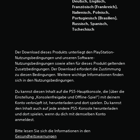
Deutsch, Englisch,
l
Französisch (Frankreich),
a
Italienisch, Polnisch,
n
Portugiesisch (Brasilien),
g
Russisch, Spanisch,
s
Tschechisch
a
m
e
n
Der Download dieses Produkts unterliegt den PlayStation-
.
Nutzungsbedingungen und unseren Software-
Nutzungsbedingungen sowie allen für dieses Produkt geltenden 
Zusatzbedingungen. Der Download erfordert die Zustimmung 
zu diesen Bedingungen. Weitere wichtige Informationen finden 
sich in den Nutzungsbedingungen.
Du kannst diesen Inhalt auf die PS5-Hauptkonsole, die (über die 
Einstellung „Konsolenfreigabe und Offline-Spiel“) mit deinem 
Konto verknüpft ist, herunterladen und dort spielen. Du kannst 
den Inhalt auch auf jede andere PS5-Konsole herunterladen 
und dort spielen, wenn du dich mit demselben Konto 
anmeldest.
Bitte lesen Sie sich die Informationen in den 
Gesundheitswarnungen