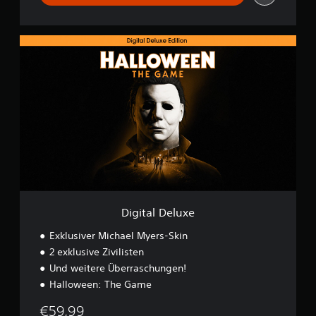
D
i
g
i
t
a
l
D
e
l
u
x
e
Digital Deluxe
Exklusiver Michael Myers-Skin
2 exklusive Zivilisten
Und weitere Überraschungen!
Halloween: The Game
€59,99