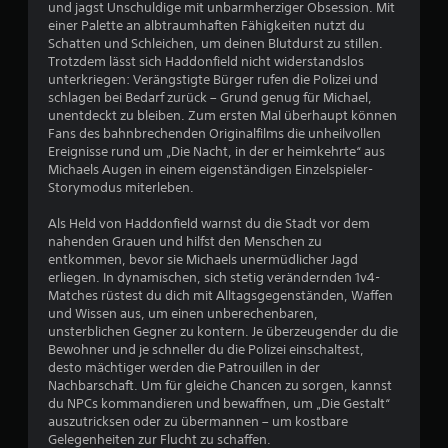
und jagst Unschuldige mit unbarmherziger Obsession. Mit
einer Palette an albtraumhaften Fähigkeiten nutzt du
Schatten und Schleichen, um deinen Blutdurst zu stillen.
Trotzdem lässt sich Haddonfield nicht widerstandslos
unterkriegen: Verängstigte Bürger rufen die Polizei und
schlagen bei Bedarf zurück – Grund genug für Michael,
unentdeckt zu bleiben. Zum ersten Mal überhaupt können
Fans des bahnbrechenden Originalfilms die unheilvollen
Ereignisse rund um „Die Nacht, in der er heimkehrte“ aus
Michaels Augen in einem eigenständigen Einzelspieler-
Storymodus miterleben.
Als Held von Haddonfield warnst du die Stadt vor dem
nahenden Grauen und hilfst den Menschen zu
entkommen, bevor sie Michaels unermüdlicher Jagd
erliegen. In dynamischen, sich stetig verändernden 1v4-
Matches rüstest du dich mit Alltagsgegenständen, Waffen
und Wissen aus, um einen unberechenbaren,
unsterblichen Gegner zu kontern. Je überzeugender du die
Bewohner und je schneller du die Polizei einschaltest,
desto mächtiger werden die Patrouillen in der
Nachbarschaft. Um für gleiche Chancen zu sorgen, kannst
du NPCs kommandieren und bewaffnen, um „Die Gestalt“
auszutricksen oder zu übermannen – um kostbare
Gelegenheiten zur Flucht zu schaffen.