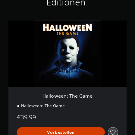
Editionen:
H
a
l
l
o
w
e
e
n
:
T
h
e
G
Halloween: The Game
a
m
Halloween: The Game
e
€39,99
Vorbestellen