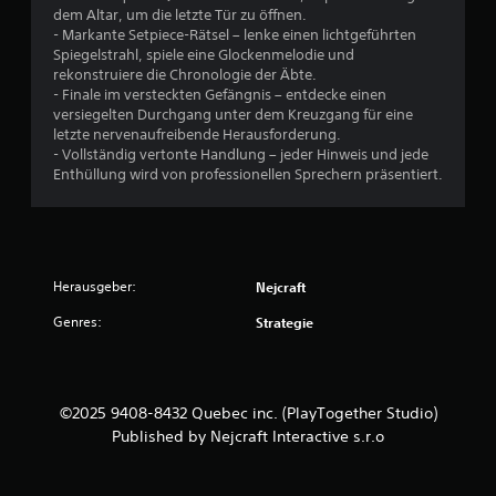
g
dem Altar, um die letzte Tür zu öffnen.
(
- Markante Setpiece-Rätsel – lenke einen lichtgeführten
e
Spiegelstrahl, spiele eine Glockenmelodie und
rekonstruiere die Chronologie der Äbte.
i
- Finale im versteckten Gefängnis – entdecke einen
n
versiegelten Durchgang unter dem Kreuzgang für eine
f
letzte nervenaufreibende Herausforderung.
a
- Vollständig vertonte Handlung – jeder Hinweis und jede
c
Enthüllung wird von professionellen Sprechern präsentiert.
h
)
E
s
g
Herausgeber:
Nejcraft
i
b
Genres:
Strategie
t
e
i
n
©2025 9408-8432 Quebec inc. (PlayTogether Studio)
i
g
Published by Nejcraft Interactive s.r.o
e
O
p