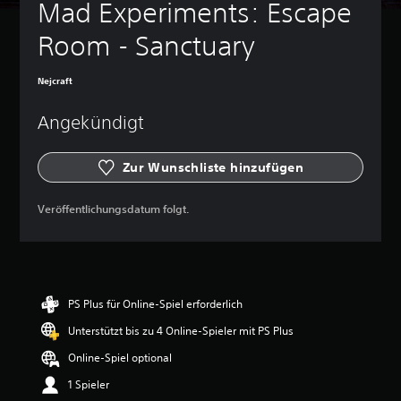
Mad Experiments: Escape 
n
a
d
s
Room - Sanctuary
S
l
p
i
i
c
Nejcraft
e
h
l
k
Angekündigt
e
e
n
i
t
Zur Wunschliste hinzufügen
t
h
(
ä
l
e
Veröffentlichungsdatum folgt.
t
i
U
n
n
f
t
a
e
c
r
PS Plus für Online-Spiel erforderlich
h
t
)
Unterstützt bis zu 4 Online-Spieler mit PS Plus
i
t
E
Online-Spiel optional
e
s
l
g
1 Spieler
n
i