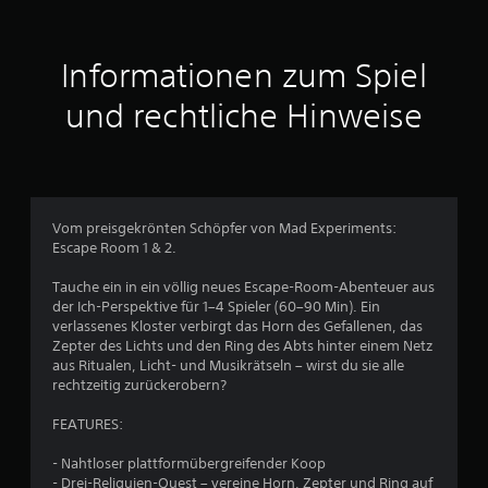
n
p
a
Informationen zum Spiel
s
s
und rechtliche Hinweise
b
a
r
e
S
Vom preisgekrönten Schöpfer von Mad Experiments:
t
Escape Room 1 & 2.
i
c
Tauche ein in ein völlig neues Escape-Room-Abenteuer aus
k
der Ich-Perspektive für 1–4 Spieler (60–90 Min). Ein
u
verlassenes Kloster verbirgt das Horn des Gefallenen, das
m
Zepter des Lichts und den Ring des Abts hinter einem Netz
aus Ritualen, Licht- und Musikrätseln – wirst du sie alle
k
rechtzeitig zurückerobern?
e
h
FEATURES:
r
u
- Nahtloser plattformübergreifender Koop
n
- Drei-Reliquien-Quest – vereine Horn, Zepter und Ring auf