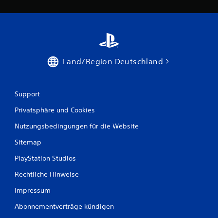
t
i
o
n
e
n
Land/Region Deutschland
f
ü
r
d
Support
i
e
Privatsphäre und Cookies
U
m
Nutzungsbedingungen für die Website
k
e
Sitemap
h
r
PlayStation Studios
d
Rechtliche Hinweise
e
r
Impressum
S
t
Abonnementverträge kündigen
i