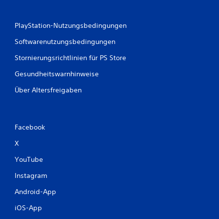
c
k
b
PlayStation-Nutzungsbedingungen
e
w
Softwarenutzungsbedingungen
e
g
Stornierungsrichtlinien für PS Store
u
n
Gesundheitswarnhinweise
g
e
Über Altersfreigaben
n
.
Facebook
X
YouTube
Instagram
Android-App
iOS-App