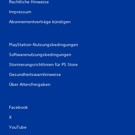
n
Rechtliche Hinweise
e
Impressum
T
a
Abonnementverträge kündigen
s
t
e
n
PlayStation-Nutzungsbedingungen
s
c
Softwarenutzungsbedingungen
h
n
Stornierungsrichtlinien für PS Store
e
l
Gesundheitswarnhinweise
l
n
Über Altersfreigaben
a
c
h
e
Facebook
i
n
X
a
n
YouTube
d