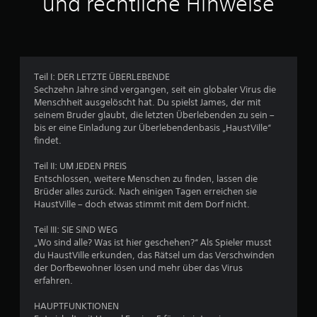
und rechtliche Hinweise
e
D
u
s
l
a
s
c
e
s
g
h
n
S
a
n
o
p
b
d
e
i
e
Teil I: DER LETZTE ÜBERLEBENDE
e
e
l
s
Sechzehn Jahre sind vergangen, seit ein globaler Virus die
r
l
l
o
Menschheit ausgelöscht hat. Du spielst James, der mit
z
e
e
e
seinem Bruder glaubt, die letzten Überlebenden zu sein –
u
n
i
T
bis er eine Einladung zur Überlebendenbasis „HaustVille“
s
t
n
a
findet.
e
h
s
s
h
ä
t
Teil II: UM JEDEN PREIS
t
e
l
e
Entschlossen, weitere Menschen zu finden, lassen die
e
n
t
l
Brüder alles zurück. Nach einigen Tagen erreichen sie
.
n
U
l
HaustVille – doch etwas stimmt mit dem Dorf nicht.
n
b
e
t
e
n
Teil III: SIE SIND WEG
e
d
,
„Wo sind alle? Was ist hier geschehen?“ Als Spieler musst
r
d
i
du HaustVille erkunden, das Rätsel um das Verschwinden
t
a
e
der Dorfbewohner lösen und mehr über das Virus
i
s
n
erfahren.
t
s
u
e
K
HAUPTFUNKTIONEN
n
l
l