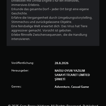
Entwickelt mit Unreal Engine 5 für ein intensives,
g
n
ä
immersives Erlebnis.
u
e
n
Erkunde das gesamte Dorf – jeder Ort birgt eine eigene
r
n
g
Geschichte.
f
e
D
Erfahre die Vergangenheit durch Umgebungsstorytelling,
ü
a
u
Stimmechos und zurückgelassene Objekte.
r
u
k
Eine feindselige Welt erwartet dich: Das Virus hat Tiere
d
s
a
aggressiver gemacht. Vorsicht ist geboten.
i
a
n
Erlebe filmreife Zwischensequenzen, die die Handlung
e
l
n
intensivieren.
H
l
s
a
e
t
u
n
d
p
R
a
t
i
s
s
Veröffentlichung:
28.8.2026
c
S
t
h
p
o
Herausgeber:
NAİSU OYUN YAZILIM
t
i
r
SANAYİ TİCARET LİMİTED
u
e
y
ŞİRKETİ
n
l
u
g
s
Genres:
Adventure, Casual Game
n
e
p
d
n
i
d
z
e
i
u
l
e
k
© 2025 Cem Boray Yıldırım All Rights Reserved. Published