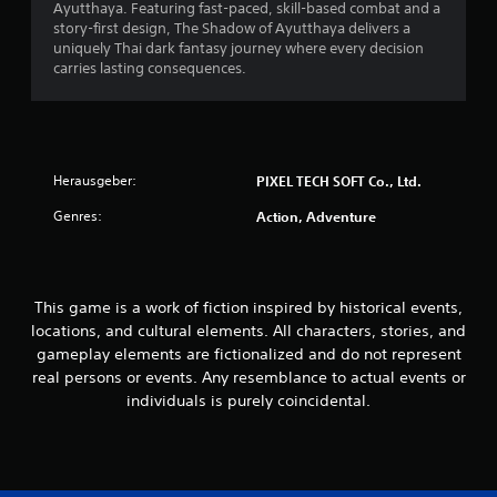
e
Ayutthaya. Featuring fast-paced, skill-based combat and a
a
g
p
story-first design, The Shadow of Ayutthaya delivers a
e
r
l
uniquely Thai dark fantasy journey where every decision
z
e
a
carries lasting consequences.
e
S
y
i
t
j
g
i
e
t
d
c
,
e
k
d
Herausgeber:
r
PIXEL TECH SOFT Co., Ltd.
e
a
z
m
s
Genres:
Action, Adventure
e
s
p
i
s
f
t
i
i
e
e
n
i
This game is a work of fiction inspired by historical events,
l
d
n
e
locations, and cultural elements. All characters, stories, and
s
l
i
gameplay elements are fictionalized and do not represent
e
i
c
real persons or events. Any resemblance to actual events or
h
c
h
individuals is purely coincidental.
e
h
t
n
e
k
.
r
e
z
i
u
Ü