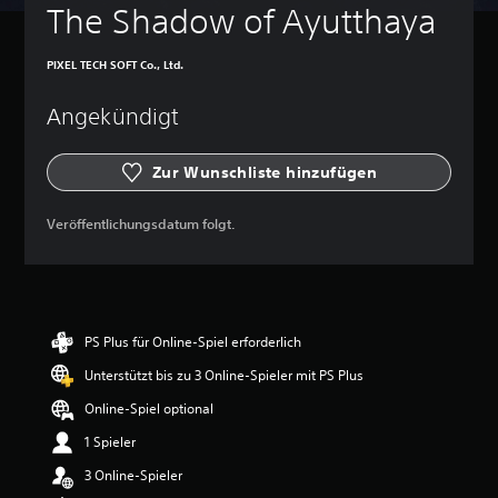
e
h
The Shadow of Ayutthaya
a
l
t
s
S
e
D
PIXEL TECH SOFT Co., Ltd.
p
g
u
i
u
k
e
Angekündigt
a
n
l
n
g
e
n
(
Zur Wunschliste hinzufügen
n
s
e
t
t
i
h
d
Veröffentlichungsdatum folgt.
n
ä
i
l
f
e
t
a
B
U
c
e
n
l
h
t
e
PS Plus für Online-Spiel erforderlich
)
e
g
D
r
Unterstützt bis zu 3 Online-Spieler mit PS Plus
u
u
t
n
Online-Spiel optional
k
i
g
a
t
e
1 Spieler
n
e
n
n
l
3 Online-Spieler
d
s
n