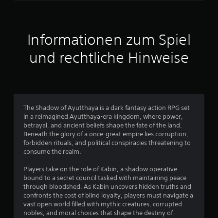
t
l
n
i
e
n
t
g
s
e
u
t
Informationen zum Spiel
l
n
A
w
g
n
und rechtliche Hinweise
e
e
l
r
n
e
d
n
i
e
u
t
n
t
u
i
z
n
The Shadow of Ayutthaya is a dark fantasy action RPG set
n
e
g
in a reimagined Ayutthaya-era kingdom, where power,
e
n
e
betrayal, and ancient beliefs shape the fate of the land.
i
.
n
Beneath the glory of a once-great empire lies corruption,
n
f
forbidden rituals, and political conspiracies threatening to
e
ü
consume the realm.
r
A
r
W
n
d
Players take on the role of Kabin, a shadow operative
e
p
a
bound to a secret council tasked with maintaining peace
i
a
s
through bloodshed. As Kabin uncovers hidden truths and
s
G
s
confronts the cost of blind loyalty, players must navigate a
e
a
s
vast open world filled with mythic creatures, corrupted
a
m
b
nobles, and moral choices that shape the destiny of
n