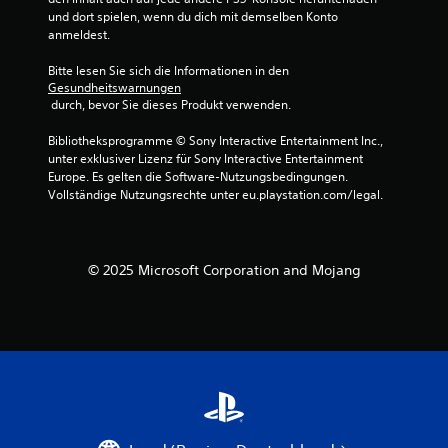
e
und dort spielen, wenn du dich mit demselben Konto 
d
anmeldest.
r
ü
Bitte lesen Sie sich die Informationen in den 
c
Gesundheitswarnungen
k
 durch, bevor Sie dieses Produkt verwenden.
t
h
Bibliotheksprogramme © Sony Interactive Entertainment Inc., 
a
unter exklusiver Lizenz für Sony Interactive Entertainment 
l
Europe. Es gelten die Software-Nutzungsbedingungen. 
t
Vollständige Nutzungsrechte unter eu.playstation.com/legal.
e
n
z
u
© 2025 Microsoft Corporation and Mojang
m
ü
s
s
e
n
.
S