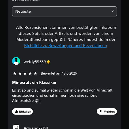
u
k
u
a
n
h
n
n
Neueste
g
g
n
e
e
e
s
n
n
t
Alle Rezensionen stammen von bestätigten Inhabern
B
a
D
m
dieses Spiels oder Artikels und werden von einem
n
u
a
e
Moderationsteam geprüft. Näheres findest du in der
z
k
n
u
Richtlinie zu Bewertungen und Rezensionen
.
a
u
w
p
n
e
a
n
l
e
s
s
weidy59339
l
s
t
e
r
e
d
S
Bewertet am 18.6.2026
5 von 5 Sternen
n
a
p
t
,
s
Minecraft ein Klassiker
e
a
S
i
Es ist ab und zu mal wieder schön in die Welt von Minecraft
u
b
p
c
einzutauchen und es hat immer noch eine schöne
e
i
h
Atmosphäre 🪴🛘
r
n
e
e
z
l
r
Nützlich
Melden
u
g
s
p
s
p
u
ä
:
i
n
t
Adriano22791
e