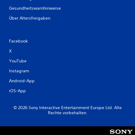
r
Gesundheitswarnhinweise
e
l
Über Altersfreigaben
e
m
e
n
Facebook
t
X
e
D
YouTube
u
k
Instagram
a
Android-App
n
n
iOS-App
s
t
d
© 2026 Sony Interactive Entertainment Europe Ltd. Alle
a
Rechte vorbehalten.
s
S
p
i