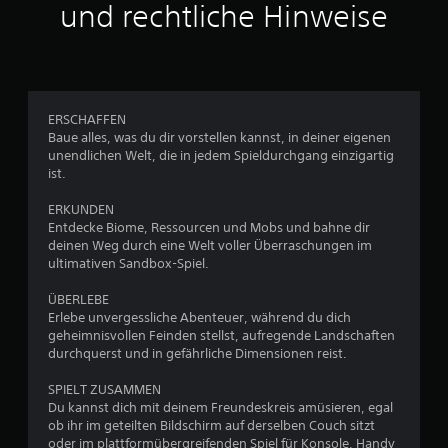
e
k
und rechtliche Hinweise
h
u
r
s
t
e
i
r
s
e
c
ERSCHAFFEN
r
h
Baue alles, was du dir vorstellen kannst, in deiner eigenen
T
o
unendlichen Welt, die in jedem Spieldurchgang einzigartig
a
d
ist.
s
e
t
r
ERKUNDEN
e
d
Entdecke Biome, Ressourcen und Mobs und bahne dir
u
n
deinen Weg durch eine Welt voller Überraschungen im
r
ultimativen Sandbox-Spiel.
D
c
u
h
ÜBERLEBE
k
C
Erlebe unvergessliche Abenteuer, während du dich
a
o
geheimnisvollen Feinden stellst, aufregende Landschaften
n
n
durchquerst und in gefährliche Dimensionen reist.
n
t
s
r
SPIELT ZUSAMMEN
t
o
Du kannst dich mit deinem Freundeskreis amüsieren, egal
d
l
ob ihr im geteilten Bildschirm auf derselben Couch sitzt
a
l
oder im plattformübergreifenden Spiel für Konsole, Handy
s