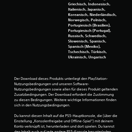
n
Griechisch, Indonesisch,
g
Italienisch, Japanisch,
l
Koreanisch, Niederländisch,
e
Norwegisch, Polnisch,
i
Portugiesisch (Brasilien),
c
Portugiesisch (Portugal),
h
Russisch, Schwedisch,
z
Slowenisch, Spanisch,
e
Spanisch (Mexiko),
i
Tschechisch, Türkisch,
t
Ukrainisch, Ungarisch
i
g
d
r
Der Download dieses Produkts unterliegt den PlayStation-
ü
Nutzungsbedingungen und unseren Software-
c
Nutzungsbedingungen sowie allen für dieses Produkt geltenden 
k
Zusatzbedingungen. Der Download erfordert die Zustimmung 
e
zu diesen Bedingungen. Weitere wichtige Informationen finden 
n
sich in den Nutzungsbedingungen.
o
d
Du kannst diesen Inhalt auf die PS5-Hauptkonsole, die (über die 
e
Einstellung „Konsolenfreigabe und Offline-Spiel“) mit deinem 
r
Konto verknüpft ist, herunterladen und dort spielen. Du kannst 
g
den Inhalt auch auf jede andere PS5-Konsole herunterladen 