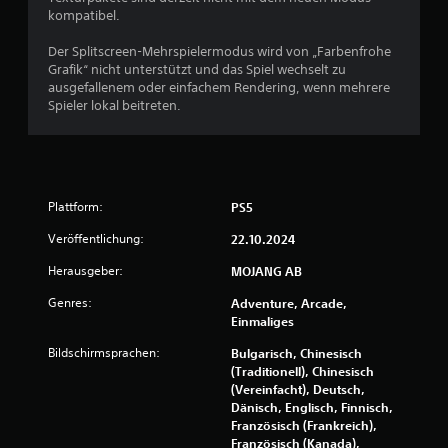
kompatibel.
i
g
Der Splitscreen-Mehrspielermodus wird von „Farbenfrohe
i
Grafik“ nicht unterstützt und das Spiel wechselt zu
e
ausgefallenem oder einfachem Rendering, wenn mehrere
r
Spieler lokal beitreten.
e
n
,
o
h
n
Plattform:
PS5
e
m
Veröffentlichung:
22.10.2024
e
h
Herausgeber:
MOJANG AB
r
Genres:
Adventure, Arcade,
e
Einmaliges
r
e
Bildschirmsprachen:
Bulgarisch, Chinesisch
T
(Traditionell), Chinesisch
a
(Vereinfacht), Deutsch,
s
Dänisch, Englisch, Finnisch,
t
Französisch (Frankreich),
e
Französisch (Kanada),