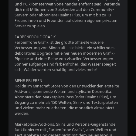
e
und PC kilometerweit voneinander entfernt seid. Verbinde
S
r
dich mit Millionen von Spielenden auf den Community-
p
v
Servern oder abonniere Realms Plus, um mit bis zu 10
i
i
Freundinnen und Freunden auf deinem eigenen privaten
e
b
Server zu spielen
l
r
s
a
FARBENFROHE GRAFIK
p
t
Farbenfrohe Grafik ist die größte offizielle visuelle
i
i
Verbesserung von Minecraft – sie bietet ein schillerndes
e
o
dekoratives Upgrade mit einer neuen modernen Grafik-
l
n
Pipeline und einer Reihe von visuellen Verbesserungen.
e
k
Sonnenaufgänge sind farbenfroher, das Wasser spiegelt
n
o
sich, Wälder werden schattig und vieles mehr!
u
m
n
m
MEHR ERLEBEN
d
u
Hol dir im Minecraft Store von den Entwicklenden erstellte
i
n
Add-ons, spannende Welten und stylische Kosmetika.
n
i
Abonniere den Marketplace Pass (oder Realms Plus), um
M
z
Zugang zu mehr als 150 Welten, Skin- und Texturpaketen
e
i
und vielem mehr zu erhalten, die monatlich aktualisiert
n
e
werden.
ü
r
s
t
Marketplace-Add-ons, Skins und Persona-Gegenstände
n
.
funktionieren mit „Farbenfrohe Grafik“, aber Welten und
a
Texturpakete sind derzeit nicht mit dem neuen Modus
v