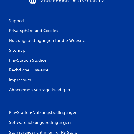
p
Land/Region Deutschland
i
e
l
Support
b
a
Privatsphäre und Cookies
r
Nutzungsbedingungen für die Website
o
h
Sitemap
n
e
PlayStation Studios
M
Rechtliche Hinweise
o
t
Impressum
i
Abonnementverträge kündigen
o
n
-
S
PlayStation-Nutzungsbedingungen
t
e
Softwarenutzungsbedingungen
u
e
Stornierungsrichtlinien für PS Store