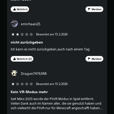
o
weiter.. aber .. ja .
n
entspannte und schöne Erfahrung, die man ohne Druck
r
o
h
a
genießen kann. Ich würde es jederzeit weiterempfehlen. Ein
r
n
Nützlich
Melden
u
echtes zeitloses Highlight.
n
m
e
a
a
T
n
e
t
a
emirhaan25
d
i
s
e
o
n
t
r
Bewertet am 15.2.2026
2 von 5 Sternen
n
e
S
e
a
n
nicht zurückgeben
t
n
s
e
Ich kann es nicht zurückgeben,auch nach einem Tag
z
u
c
l
u
h
l
m
Nützlich (2)
Melden
s
n
e
S
e
f
p
l
1
o
i
l
Dragon7476348
r
e
n
9
t
l
a
z
Bewertet am 15.2.2026
w
c
6
u
e
Kein VR-Modus mehr
h
s
r
e
4
e
Seit März 2025 wurde der PSVR Modus in Spiel entfernt.
d
i
t
Vielen Dank auch im Namen aller, die sie genutzt haben und
e
n
z
5
sich vielleicht die PSVR nur für Minecraft angeschafft haben.
n
a
e
Schade, dass man nicht dagegen klagen kann. Es sind ja
m