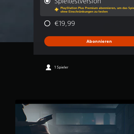
Spieltestversion
h
PlayStation Plus Premium abonnieren, um das Spiel
s
ohne Einschränkungen zu testen
c
h
€19,99
n
i
t
Abonnieren
t
l
i
c
h
1 Spieler
e
B
e
w
e
r
t
u
n
g
: