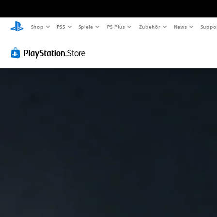
Shop
PS5
Spiele
PS Plus
Zubehör
News
Suppo