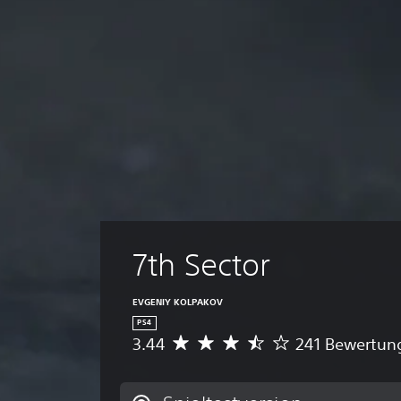
7th Sector
EVGENIY KOLPAKOV
PS4
3.44
241 Bewertun
D
u
r
c