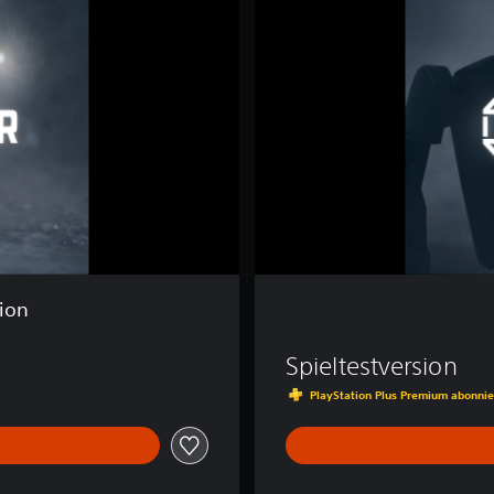
c
t
o
r
tion
Spieltestversion
PlayStation Plus Premium abonnie