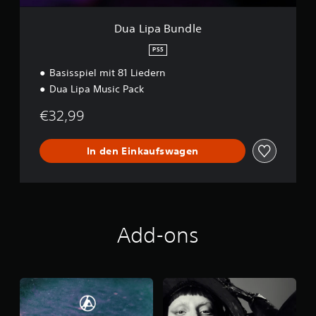
e
Dua Lipa Bundle
PS5
Basisspiel mit 81 Liedern
Dua Lipa Music Pack
€32,99
In den Einkaufswagen
Add-ons