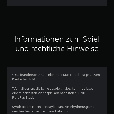
n
e
n
a
Informationen zum Spiel
u
und rechtliche Hinweise
s
1
8
*Das brandneue DLC "Linkin Park Music Pack" ist jetzt zum
4
Kauf erhältlich!
8
"Von all denen, die ich je gespielt habe, kommt dieses
einem perfekten Videospiel am nähesten." 10/10 -
PurePlayStation
B
Synth Riders ist ein Freestyle, Tanz VR Rhythmusgame,
welches bei tausenden Fans beliebt ist.