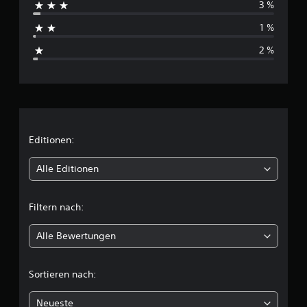
3 %
h
1 %
s
2 %
c
h
n
i
Editionen:
t
Alle Editionen
t
Filtern nach:
l
Alle Bewertungen
i
c
Sortieren nach:
h
Neueste