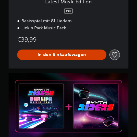
Latest Music Edition
t
i
PS5
o
Basisspiel mit 81 Liedern
n
Linkin Park Music Pack
€39,99
In den Einkaufswagen
D
u
a
L
i
p
a
B
u
n
d
l