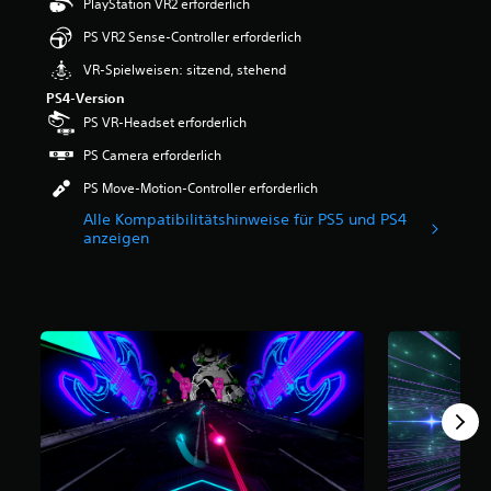
PlayStation VR2 erforderlich
e
r
PS VR2 Sense-Controller erforderlich
t
VR-Spielweisen: sitzend, stehend
u
n
PS4-Version
g
PS VR-Headset erforderlich
:
4
PS Camera erforderlich
.
PS Move-Motion-Controller erforderlich
6
9
Alle Kompatibilitätshinweise für PS5 und PS4
v
anzeigen
o
n
5
S
t
e
r
n
e
n
a
u