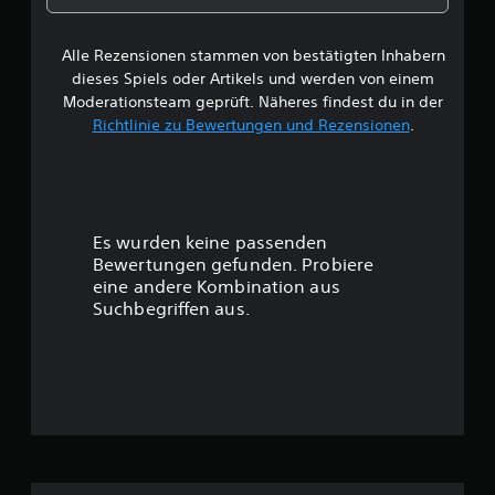
e
Alle Rezensionen stammen von bestätigten Inhabern
B
dieses Spiels oder Artikels und werden von einem
e
Moderationsteam geprüft. Näheres findest du in der
Richtlinie zu Bewertungen und Rezensionen
.
w
e
r
Es wurden keine passenden
t
Bewertungen gefunden. Probiere
eine andere Kombination aus
u
Suchbegriffen aus.
n
g
:
4