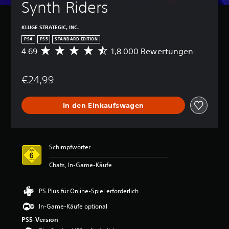
Synth Riders
KLUGE STRATEGIC, INC.
PS4
PS5
STANDARD EDITION
4.69
1,8.000 Bewertungen
D
u
r
€24,99
c
h
s
In den Einkaufswagen
c
h
n
i
t
Schimpfwörter
t
l
Chats, In-Game-Käufe
i
c
h
PS Plus für Online-Spiel erforderlich
e
In-Game-Käufe optional
B
e
PS5-Version
w