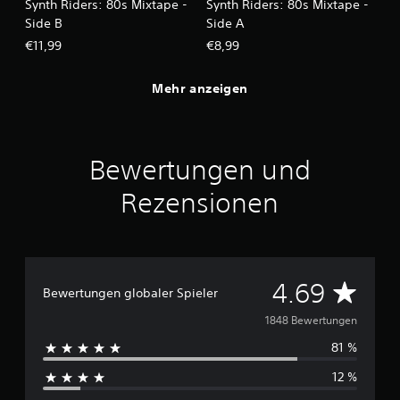
Synth Riders: 80s Mixtape -
Synth Riders: 80s Mixtape -
Side B
Side A
€11,99
€8,99
Mehr anzeigen
Bewertungen und
Rezensionen
D
4.69
Bewertungen globaler Spieler
u
1848 Bewertungen
81 %
r
12 %
c