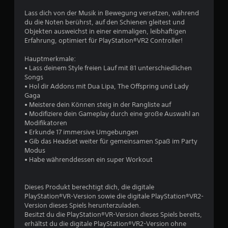
e
Lass dich von der Musik in Bewegung versetzen, während
w
du die Noten berührst, auf den Schienen gleitest und
Objekten ausweichst in einer einmaligen, leibhaftigen
e
Erfahrung, optimiert für PlayStation®VR2 Controller!
r
Hauptmerkmale:
• Lass deinem Style freien Lauf mit 81 unterschiedlichen
t
Songs
• Hol dir Addons mit Dua Lipa, The Offspring und Lady
u
Gaga
• Meistere dein Können steig in der Rangliste auf
n
• Modifiziere dein Gameplay durch eine große Auswahl an
Modifikatoren
• Erkunde 17 immersive Umgebungen
g
• Gib das Headset weiter für gemeinsamen Spaß im Party
Modus
e
• Habe währenddessen ein super Workout
n
Dieses Produkt berechtigt dich, die digitale
PlayStation®VR-Version sowie die digitale PlayStation®VR2-
Version dieses Spiels herunterzuladen.
Besitzt du die PlayStation®VR-Version dieses Spiels bereits,
erhältst du die digitale PlayStation®VR2-Version ohne