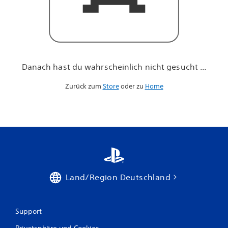
h
n
i
c
h
t
g
Danach hast du wahrscheinlich nicht gesucht ...
e
s
Zurück zum
Store
oder zu
Home
u
c
h
t
.
.
.
Land/Region Deutschland
Support
Privatsphäre und Cookies