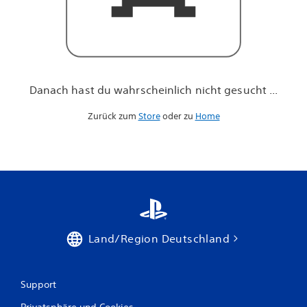
h
n
i
c
h
t
g
Danach hast du wahrscheinlich nicht gesucht ...
e
s
Zurück zum
Store
oder zu
Home
u
c
h
t
.
.
.
Land/Region Deutschland
Support
Privatsphäre und Cookies