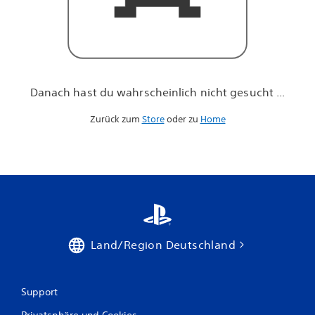
h
n
i
c
h
t
g
Danach hast du wahrscheinlich nicht gesucht ...
e
s
Zurück zum
Store
oder zu
Home
u
c
h
t
.
.
.
Land/Region Deutschland
Support
Privatsphäre und Cookies