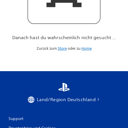
h
n
i
c
h
t
g
Danach hast du wahrscheinlich nicht gesucht ...
e
s
Zurück zum
Store
oder zu
Home
u
c
h
t
.
.
.
Land/Region Deutschland
Support
Privatsphäre und Cookies