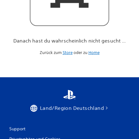
h
n
i
c
h
t
g
Danach hast du wahrscheinlich nicht gesucht ...
e
s
Zurück zum
Store
oder zu
Home
u
c
h
t
.
.
.
Land/Region Deutschland
Support
Privatsphäre und Cookies