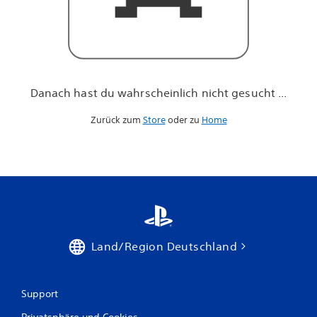
h
n
i
c
h
t
g
Danach hast du wahrscheinlich nicht gesucht ...
e
s
Zurück zum
Store
oder zu
Home
u
c
h
t
.
.
.
Land/Region Deutschland
Support
Privatsphäre und Cookies