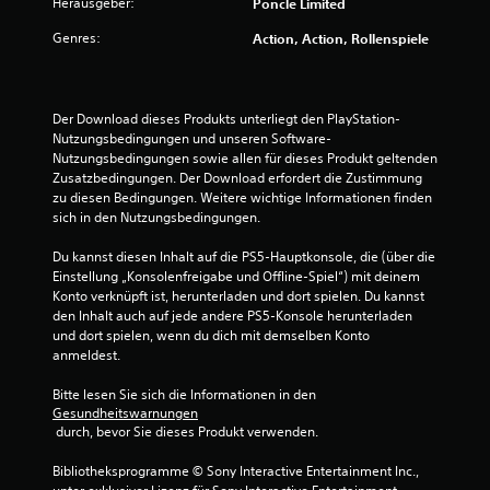
Herausgeber:
Poncle Limited
t
Genres:
Action, Action, Rollenspiele
i
o
n
-
Der Download dieses Produkts unterliegt den PlayStation-
S
Nutzungsbedingungen und unseren Software-
t
Nutzungsbedingungen sowie allen für dieses Produkt geltenden 
e
Zusatzbedingungen. Der Download erfordert die Zustimmung 
u
zu diesen Bedingungen. Weitere wichtige Informationen finden 
e
sich in den Nutzungsbedingungen.
r
Du kannst diesen Inhalt auf die PS5-Hauptkonsole, die (über die 
e
Einstellung „Konsolenfreigabe und Offline-Spiel“) mit deinem 
l
Konto verknüpft ist, herunterladen und dort spielen. Du kannst 
e
den Inhalt auch auf jede andere PS5-Konsole herunterladen 
m
und dort spielen, wenn du dich mit demselben Konto 
e
anmeldest.
n
t
Bitte lesen Sie sich die Informationen in den 
e
Gesundheitswarnungen
 durch, bevor Sie dieses Produkt verwenden.
D
u
Bibliotheksprogramme © Sony Interactive Entertainment Inc., 
k