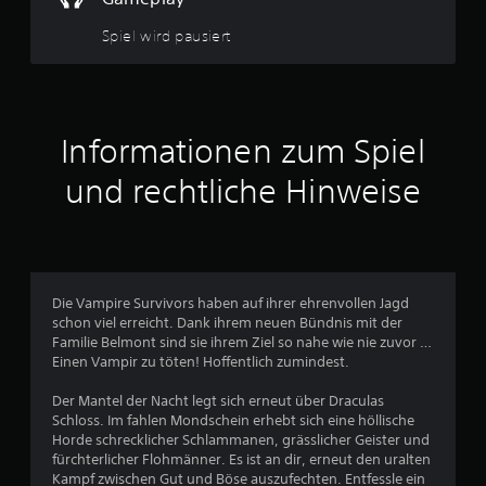
u
n
e
Spiel wird pausiert
n
T
a
g
s
t
e
e
Informationen zum Spiel
n
s
n
c
und rechtliche Hinweise
h
n
e
l
l
n
Die Vampire Survivors haben auf ihrer ehrenvollen Jagd
a
schon viel erreicht. Dank ihrem neuen Bündnis mit der
c
Familie Belmont sind sie ihrem Ziel so nahe wie nie zuvor …
h
Einen Vampir zu töten! Hoffentlich zumindest.
e
i
Der Mantel der Nacht legt sich erneut über Draculas
n
Schloss. Im fahlen Mondschein erhebt sich eine höllische
a
Horde schrecklicher Schlammanen, grässlicher Geister und
n
fürchterlicher Flohmänner. Es ist an dir, erneut den uralten
d
Kampf zwischen Gut und Böse auszufechten. Entfessle ein