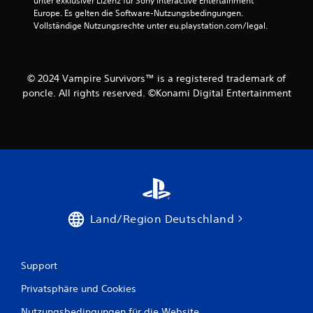
unter exklusiver Lizenz für Sony Interactive Entertainment 
a
Europe. Es gelten die Software-Nutzungsbedingungen. 
n
Vollständige Nutzungsrechte unter eu.playstation.com/legal.
n
s
t
d
© 2024 Vampire Survivors™ is a registered trademark of
a
poncle. All rights reserved. ©Konami Digital Entertainment
s
S
p
i
e
l
s
p
i
e
Land/Region Deutschland
l
e
n
,
Support
o
h
Privatsphäre und Cookies
n
e
Nutzungsbedingungen für die Website