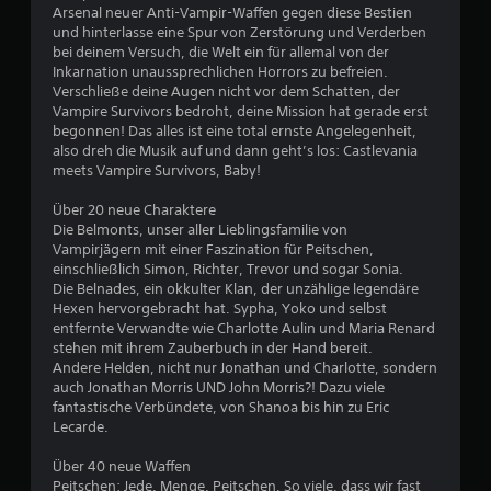
e
Arsenal neuer Anti-Vampir-Waffen gegen diese Bestien
r
und hinterlasse eine Spur von Zerstörung und Verderben
o
bei deinem Versuch, die Welt ein für allemal von der
d
Inkarnation unaussprechlichen Horrors zu befreien.
e
Verschließe deine Augen nicht vor dem Schatten, der
r
Vampire Survivors bedroht, deine Mission hat gerade erst
i
begonnen! Das alles ist eine total ernste Angelegenheit,
n
also dreh die Musik auf und dann geht’s los: Castlevania
n
meets Vampire Survivors, Baby!
e
r
Über 20 neue Charaktere
h
Die Belmonts, unser aller Lieblingsfamilie von
a
Vampirjägern mit einer Faszination für Peitschen,
l
einschließlich Simon, Richter, Trevor und sogar Sonia.
b
Die Belnades, ein okkulter Klan, der unzählige legendäre
e
Hexen hervorgebracht hat. Sypha, Yoko und selbst
i
entfernte Verwandte wie Charlotte Aulin und Maria Renard
n
stehen mit ihrem Zauberbuch in der Hand bereit.
e
Andere Helden, nicht nur Jonathan und Charlotte, sondern
r
auch Jonathan Morris UND John Morris?! Dazu viele
z
fantastische Verbündete, von Shanoa bis hin zu Eric
e
Lecarde.
i
t
Über 40 neue Waffen
l
Peitschen: Jede. Menge. Peitschen. So viele, dass wir fast