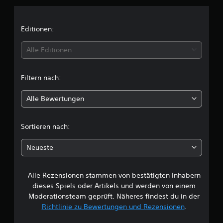
n
n
n
)
z
.
u
i
Editionen:
m
ü
t
Alle Editionen
s
s
t
e
Filtern nach:
n
l
.
Alle Bewertungen
i
S
c
p
Sortieren nach:
i
h
e
Neueste
l
e
b
a
Alle Rezensionen stammen von bestätigten Inhabern
B
r
dieses Spiels oder Artikels und werden von einem
o
e
Moderationsteam geprüft. Näheres findest du in der
h
Richtlinie zu Bewertungen und Rezensionen
.
n
w
e