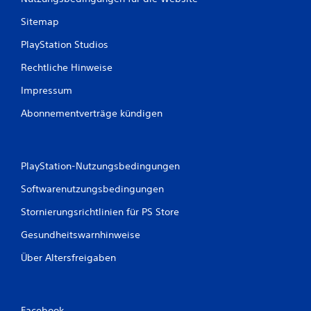
d
i
Sitemap
e
B
PlayStation Studios
e
Rechtliche Hinweise
w
e
Impressum
g
u
Abonnementverträge kündigen
n
g
s
s
PlayStation-Nutzungsbedingungen
t
e
Softwarenutzungsbedingungen
u
e
Stornierungsrichtlinien für PS Store
r
u
Gesundheitswarnhinweise
n
g
Über Altersfreigaben
e
n
v
e
Facebook