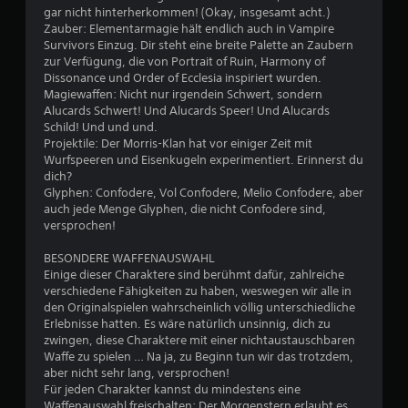
i
gar nicht hinterherkommen! (Okay, insgesamt acht.)
c
Zauber: Elementarmagie hält endlich auch in Vampire
h
Survivors Einzug. Dir steht eine breite Palette an Zaubern
e
zur Verfügung, die von Portrait of Ruin, Harmony of
n
Dissonance und Order of Ecclesia inspiriert wurden.
B
Magiewaffen: Nicht nur irgendein Schwert, sondern
e
Alucards Schwert! Und Alucards Speer! Und Alucards
s
Schild! Und und und.
c
Projektile: Der Morris-Klan hat vor einiger Zeit mit
h
Wurfspeeren und Eisenkugeln experimentiert. Erinnerst du
r
dich?
ä
Glyphen: Confodere, Vol Confodere, Melio Confodere, aber
n
auch jede Menge Glyphen, die nicht Confodere sind,
k
versprochen!
u
n
BESONDERE WAFFENAUSWAHL
g
Einige dieser Charaktere sind berühmt dafür, zahlreiche
d
verschiedene Fähigkeiten zu haben, weswegen wir alle in
r
den Originalspielen wahrscheinlich völlig unterschiedliche
ü
Erlebnisse hatten. Es wäre natürlich unsinnig, dich zu
c
zwingen, diese Charaktere mit einer nichtaustauschbaren
k
Waffe zu spielen … Na ja, zu Beginn tun wir das trotzdem,
e
aber nicht sehr lang, versprochen!
n
Für jeden Charakter kannst du mindestens eine
z
Waffenauswahl freischalten: Der Morgenstern erlaubt es