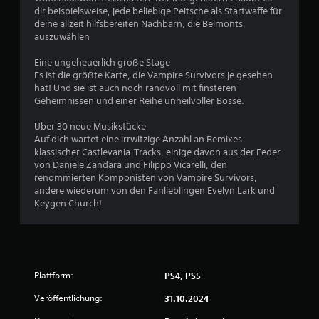
u
dir beispielsweise, jede beliebige Peitsche als Startwaffe für
m
deine allzeit hilfsbereiten Nachbarn, die Belmonts,
ü
auszuwählen
s
s
Eine ungeheuerlich große Stage
e
Es ist die größte Karte, die Vampire Survivors je gesehen
n
hat! Und sie ist auch noch randvoll mit finsteren
.
Geheimnissen und einer Reihe unheilvoller Bosse.
Über 30 neue Musikstücke
S
Auf dich wartet eine irrwitzige Anzahl an Remixes
p
klassischer Castlevania-Tracks, einige davon aus der Feder
i
von Daniele Zandara und Filippo Vicarelli, den
e
renommierten Komponisten von Vampire Survivors,
l
andere wiederum von den Fanlieblingen Evelyn Lark und
b
Keygen Church!
a
r
o
h
n
Plattform:
PS4, PS5
e
Veröffentlichung:
31.10.2024
M
o