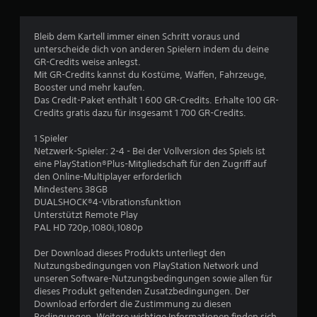
0
Bleib dem Kartell immer einen Schritt voraus und
unterscheide dich von anderen Spielern indem du deine
GR-Credits weise anlegst.
B
Mit GR-Credits kannst du Kostüme, Waffen, Fahrzeuge,
Booster und mehr kaufen.
e
Das Credit-Paket enthält 1 600 GR-Credits. Erhalte 100 GR-
Credits gratis dazu für insgesamt 1 700 GR-Credits.
w
1 Spieler
e
Netzwerk-Spieler: 2-4 - Bei der Vollversion des Spiels ist
eine PlayStation®Plus-Mitgliedschaft für den Zugriff auf
r
den Online-Multiplayer erforderlich
Mindestens 38GB
t
DUALSHOCK®4-Vibrationsfunktion
Unterstützt Remote Play
u
PAL HD 720p,1080i,1080p
n
Der Download dieses Produkts unterliegt den
Nutzungsbedingungen von PlayStation Network und
g
unseren Software-Nutzungsbedingungen sowie allen für
dieses Produkt geltenden Zusatzbedingungen. Der
e
Download erfordert die Zustimmung zu diesen
Bedingungen. Weitere wichtige Informationen finden sich