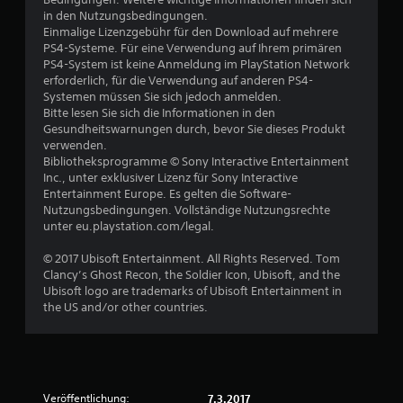
in den Nutzungsbedingungen.
n
Einmalige Lizenzgebühr für den Download auf mehrere
PS4-Systeme. Für eine Verwendung auf Ihrem primären
PS4-System ist keine Anmeldung im PlayStation Network
erforderlich, für die Verwendung auf anderen PS4-
Systemen müssen Sie sich jedoch anmelden.
Bitte lesen Sie sich die Informationen in den
Gesundheitswarnungen durch, bevor Sie dieses Produkt
verwenden.
Bibliotheksprogramme © Sony Interactive Entertainment
Inc., unter exklusiver Lizenz für Sony Interactive
Entertainment Europe. Es gelten die Software-
Nutzungsbedingungen. Vollständige Nutzungsrechte
unter eu.playstation.com/legal.
© 2017 Ubisoft Entertainment. All Rights Reserved. Tom
Clancy’s Ghost Recon, the Soldier Icon, Ubisoft, and the
Ubisoft logo are trademarks of Ubisoft Entertainment in
the US and/or other countries.
Veröffentlichung:
7.3.2017