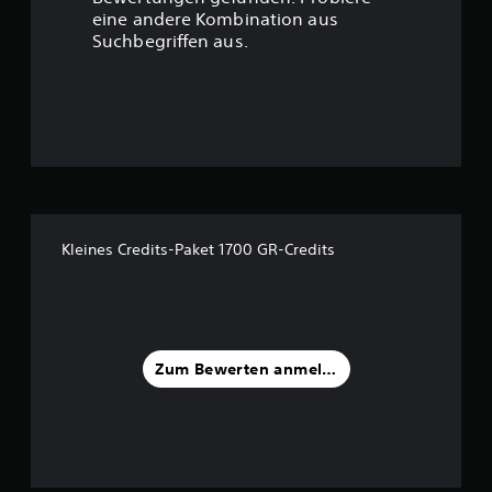
t
eine andere Kombination aus
u
Suchbegriffen aus.
n
g
:
4
.
Kleines Credits-Paket 1700 GR-Credits
1
5
v
Zum Bewerten anmelden
o
n
5