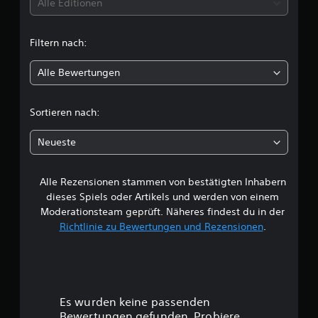
t
Alle Editionen
n
t
Filtern nach:
l
Alle Bewertungen
i
c
Sortieren nach:
h
Neueste
e
Alle Rezensionen stammen von bestätigten Inhabern
B
dieses Spiels oder Artikels und werden von einem
e
Moderationsteam geprüft. Näheres findest du in der
Richtlinie zu Bewertungen und Rezensionen
.
w
e
r
Es wurden keine passenden
Bewertungen gefunden. Probiere