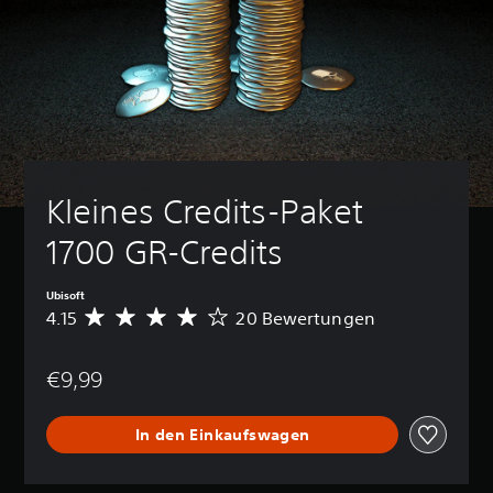
Kleines Credits-Paket 
1700 GR-Credits
Ubisoft
4.15
20 Bewertungen
D
u
r
€9,99
c
h
s
In den Einkaufswagen
c
h
n