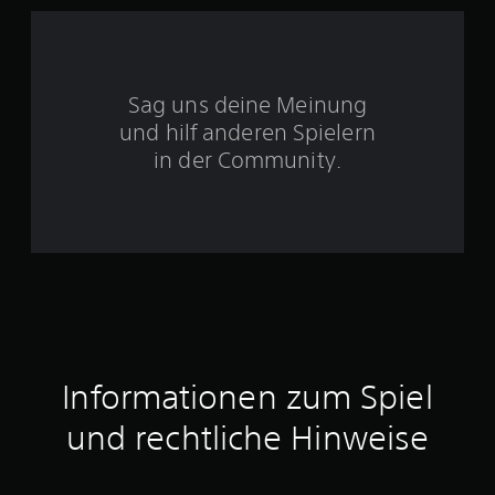
S
Sag uns deine Meinung
t
und hilf anderen Spielern
e
in der Community.
r
n
e
n
a
Informationen zum Spiel
u
und rechtliche Hinweise
s
2