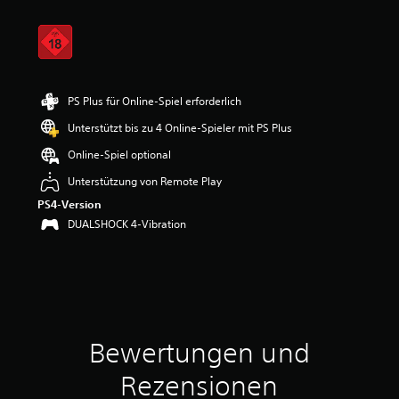
i
t
t
l
i
c
h
PS Plus für Online-Spiel erforderlich
e
Unterstützt bis zu 4 Online-Spieler mit PS Plus
B
e
Online-Spiel optional
w
e
Unterstützung von Remote Play
r
PS4-Version
t
DUALSHOCK 4-Vibration
u
n
g
:
4
.
1
5
Bewertungen und
v
o
Rezensionen
n