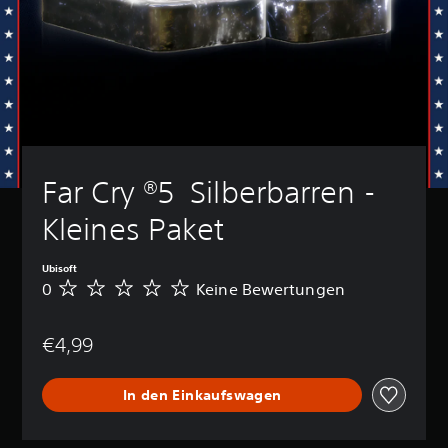
Far Cry ®5  Silberbarren - 
Kleines Paket
Ubisoft
0
Keine Bewertungen
K
e
i
€4,99
n
e
B
In den Einkaufswagen
e
w
e