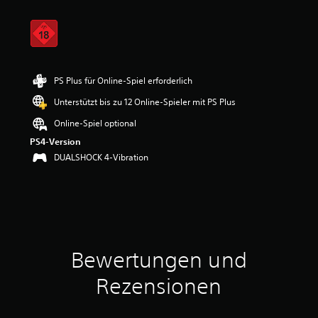
r
t
u
n
g
e
n
PS Plus für Online-Spiel erforderlich
Unterstützt bis zu 12 Online-Spieler mit PS Plus
Online-Spiel optional
PS4-Version
DUALSHOCK 4-Vibration
Bewertungen und
Rezensionen