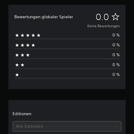
K
0.0
Bewertungen globaler Spieler
e
Keine Bewertungen
0 %
i
0 %
n
0 %
e
0 %
B
0 %
e
w
e
r
Editionen:
t
Alle Editionen