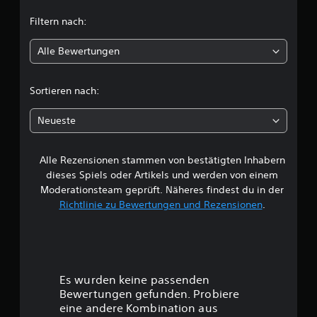
t
n
Filtern nach:
l
Alle Bewertungen
i
c
Sortieren nach:
h
Neueste
e
Alle Rezensionen stammen von bestätigten Inhabern
B
dieses Spiels oder Artikels und werden von einem
e
Moderationsteam geprüft. Näheres findest du in der
Richtlinie zu Bewertungen und Rezensionen
.
w
e
r
Es wurden keine passenden
t
Bewertungen gefunden. Probiere
eine andere Kombination aus