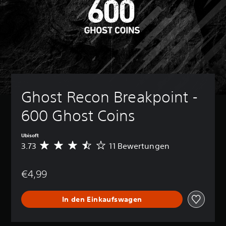
Ghost Recon Breakpoint - 
600 Ghost Coins
Ubisoft
3.73
11 Bewertungen
D
u
r
€4,99
c
h
s
In den Einkaufswagen
c
h
n