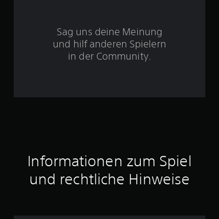
S
Sag uns deine Meinung
t
und hilf anderen Spielern
e
in der Community.
r
n
e
n
a
Informationen zum Spiel
u
und rechtliche Hinweise
s
1