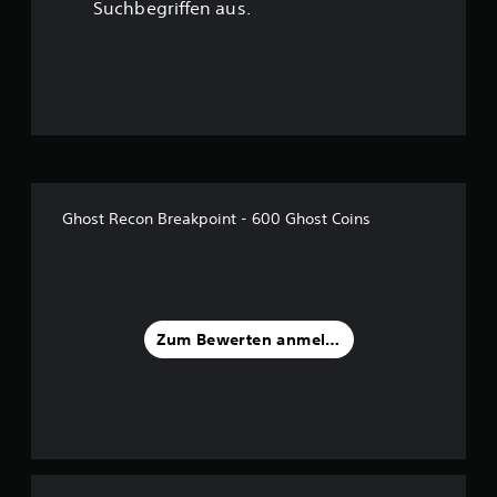
u
Suchbegriffen aus.
n
g
:
3
.
Ghost Recon Breakpoint - 600 Ghost Coins
7
3
v
Zum Bewerten anmelden
o
n
5