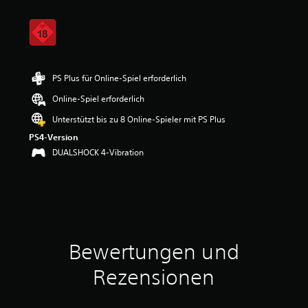
i
t
t
l
i
c
h
PS Plus für Online-Spiel erforderlich
e
Online-Spiel erforderlich
B
e
Unterstützt bis zu 8 Online-Spieler mit PS Plus
w
PS4-Version
e
r
DUALSHOCK 4-Vibration
t
u
n
g
:
3
.
Bewertungen und
7
3
Rezensionen
v
o
n