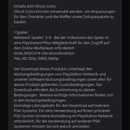
1
Erhalte 600 Ghost Coins.
Ghost Coins können verwendet werden, um Anpassungen
für den Charakter und die Waffen sowie Zeitsparpakete zu
B
kaufen.
e
1 Spieler
Netzwerk-Spieler: 2-4 - Bei der Vollversion des Spiels ist
w
eine PlayStation®Plus-Mitgliedschaft für den Zugriff auf
den Online-Multiplayer erforderlich
e
DUALSHOCK®4-Vibrationsfunktion
PAL HD 720p,1080i,1080p
r
Der Download dieses Produkts unterliegt den
t
Nutzungsbedingungen von PlayStation Network und
unseren Software-Nutzungsbedingungen sowie allen für
u
dieses Produkt geltenden Zusatzbedingungen. Der
Download erfordert die Zustimmung zu diesen
n
Bedingungen. Weitere wichtige Informationen finden sich
in den Nutzungsbedingungen.
g
Einmalige Lizenzgebühr für den Download auf mehrere
PS4-Systeme. Für eine Verwendung auf Ihrem primären
e
PS4-System ist keine Anmeldung im PlayStation Network
erforderlich, für die Verwendung auf anderen PS4-
Systemen müssen Sie sich jedoch anmelden.
n