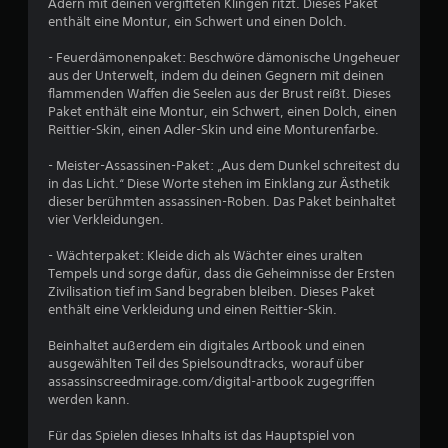
K
Adern mit deinen vergifteten Klingen ritzt. Dieses Paket
S
o
n
t
l
enthält eine Montur, ein Schwert und einen Dolch.
n
i
t
a
ä
e
s
i
r
n
- Feuerdämonenpaket: Beschwöre dämonische Ungeheuer
n
s
t
c
g
aus der Unterwelt, indem du deinen Gegnern mit deinen
f
e
d
k
e
flammenden Waffen die Seelen aus der Brust reißt. Dieses
ü
(
a
u
a
Paket enthält eine Montur, ein Schwert, einen Dolch, einen
h
a
r
u
m
Reittier-Skin, einen Adler-Skin und eine Monturenfarbe.
r
l
g
s
k
e
s
e
a
- Meister-Assassinen-Paket: „Aus dem Dunkel schreitest du
e
n
o
s
l
in das Licht.“ Diese Worte stehen im Einklang zur Ästhetik
h
k
A
t
l
dieser berühmten assassinen-Roben. Das Paket beinhaltet
ö
k
r
e
e
vier Verkleidungen.
n
t
u
l
n
n
i
l
n
R
- Wächterpaket: Kleide dich als Wächter eines uralten
t
o
t
g
i
Tempels und sorge dafür, dass die Geheimnisse der Ersten
e
n
,
(
c
Zivilisation tief im Sand begraben bleiben. Dieses Paket
n
e
s
h
e
enthält eine Verkleidung und einen Reittier-Skin.
,
n
o
t
i
s
,
d
u
Beinhaltet außerdem ein digitales Artbook und einen
n
p
f
a
n
ausgewählten Teil des Spielsoundtracks, worauf über
f
i
ü
s
g
assassinscreedmirage.com/digital-artbook zugegriffen
e
r
a
s
e
werden kann.
l
d
c
s
n
e
i
i
h
z
Für das Spielen dieses Inhalts ist das Hauptspiel von
n
e
e