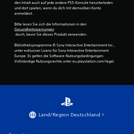
e
den Inhalt auch auf jede andere PS5-Konsole herunterladen 
i
e
t
e
und dort spielen, wenn du dich mit demselben Konto 
e
n
e
a
l
anmeldest.
U
z
n
d
n
m
Z
u
e
f
Bitte lesen Sie sich die Informationen in den 
k
e
m
r
ü
Gesundheitswarnungen
e
i
A
(
 durch, bevor Sie dieses Produkt verwenden.
r
h
t
u
e
r
H
r
d
Bibliotheksprogramme © Sony Interactive Entertainment Inc., 
i
d
ö
a
i
unter exklusiver Lizenz für Sony Interactive Entertainment 
e
n
u
r
Europe. Es gelten die Software-Nutzungsbedingungen. 
o
r
f
m
g
Vollständige Nutzungsrechte unter eu.playstation.com/legal.
S
e
s
a
e
t
i
a
c
s
i
u
n
h
c
c
f
s
)
h
k
a
a
ä
D
b
n
t
e
e
d
g
z
r
w
i
e
S
e
A
z
g
c
g
u
e
t
Land/Region Deutschland
r
u
d
i
e
e
n
i
g
(
e
g
o
t
e
n
e
i
e