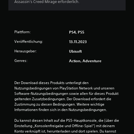
)
u
Assassin's Creed Mirage erforderlich.
o
d
l
k
E
d
u
e
o
s
e
i
i
m
g
r
n
c
m
i
z
n
h
e
b
u
e
t
Plattform:
PS4, PS5
n
t
s
r
e
s
e
e
h
Veröffentlichung:
13.11.2023
r
c
i
h
a
z
h
n
Herausgeber:
Ubisoft
e
l
u
e
i
n
b
l
i
Genres:
Action, Adventure
g
.
e
e
n
e
i
s
e
O
n
e
n
A
p
e
n
.
l
Der Download dieses Produkts unterliegt den 
t
s
s
Nutzungsbedingungen von PlayStation Network und unseren 
i
t
b
i
Software-Nutzungsbedingungen sowie allen für dieses Produkt 
o
e
e
S
n
geltenden Zusatzbedingungen. Der Download erfordert die 
n
s
r
d
c
Zustimmung zu diesen Bedingungen. Weitere wichtige 
e
c
n
.
r
Informationen finden sich in den Nutzungsbedingungen.
n
h
a
e
f
r
t
e
Du kannst diesen Inhalt auf die PS5-Hauptkonsole, die (über die 
ü
T
ä
i
n
Einstellung „Konsolenfreigabe und Offline-Spiel“) mit deinem 
r
a
n
v
Konto verknüpft ist, herunterladen und dort spielen. Du kannst 
d
r
k
f