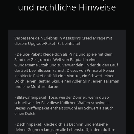
f
g
r
i
und rechtliche Hinweise
a
f
r
d
t
u
e
a
e
d
s
k
d
n
e
g
t
f
i
r
a
e
ü
n
S
b
,
r
e
t
e
Verbessere dein Erlebnis in Assassin's Creed Mirage mit
d
z
i
i
s
diesem Upgrade-Paket. Es beinhaltet:
i
e
n
c
o
e
i
e
k
e
- Deluxe-Paket: Kleide dich als Prinz und spiele mit dem
z
t
r
s
i
Sand der Zeit, um die Welt von Bagdad in eine
u
k
g
.
n
wundersame Erzählung zu verwandeln, in der du den Lauf
S
r
r
s
der Zeit beeinflussen kannst. Dieses von Prince of Persia
i
i
ö
t
inspirierte Paket enthält eine Montur, ein Schwert, einen
A
c
t
ß
e
Dolch, einen Reittier-Skin, einen Adler-Skin, einen Talisman
n
h
i
e
l
und eine Monturenfarbe.
t
s
p
r
l
i
c
a
e
e
- Blitzwaffenpaket: Tose, wie der Donner, wenn du so
r
h
n
s
n
schnell wie der Blitz diese tödlichen Waffen schwingst.
r
e
S
s
,
Dieses Waffenpaket enthält sowohl ein Schwert als auch
i
E
c
b
d
einen Dolch.
t
r
h
a
a
a
e
r
s
- Dschinnpaket: Kleide dich als Dschinn und entziehe
r
t
i
i
s
deinen Gegnern langsam alle Lebenskraft, indem du ihre
e
i
g
f