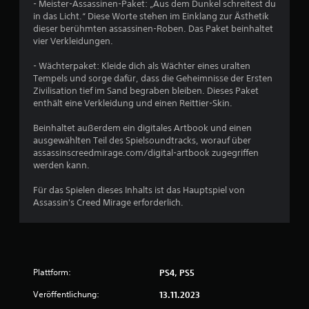
K
- Meister-Assassinen-Paket: „Aus dem Dunkel schreitest du
S
o
n
t
l
in das Licht.“ Diese Worte stehen im Einklang zur Ästhetik
n
i
t
a
ä
dieser berühmten assassinen-Roben. Das Paket beinhaltet
e
s
i
r
n
vier Verkleidungen.
n
s
t
c
g
f
e
d
k
e
- Wächterpaket: Kleide dich als Wächter eines uralten
ü
(
a
u
a
Tempels und sorge dafür, dass die Geheimnisse der Ersten
h
a
r
u
m
Zivilisation tief im Sand begraben bleiben. Dieses Paket
r
l
g
s
k
enthält eine Verkleidung und einen Reittier-Skin.
e
s
e
a
e
n
o
s
l
Beinhaltet außerdem ein digitales Artbook und einen
h
k
A
t
l
ausgewählten Teil des Spielsoundtracks, worauf über
ö
k
r
e
e
assassinscreedmirage.com/digital-artbook zugegriffen
n
t
u
l
n
werden kann.
n
i
l
n
R
t
o
t
g
i
Für das Spielen dieses Inhalts ist das Hauptspiel von
e
n
,
(
c
Assassin's Creed Mirage erforderlich.
n
e
s
h
e
,
n
o
t
i
s
,
d
u
n
p
f
a
n
f
i
ü
s
g
e
r
a
s
Plattform:
PS4, PS5
e
l
d
c
s
n
e
i
Veröffentlichung:
i
13.11.2023
h
z
n
e
e