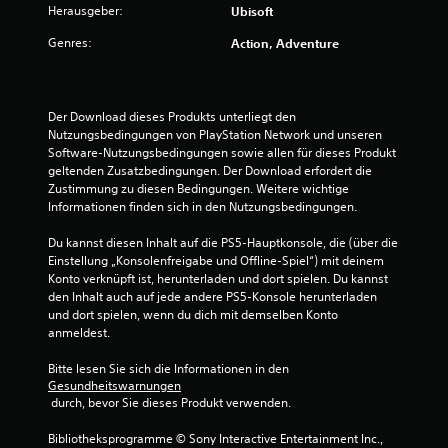
)
u
Herausgeber:
o
d
Ubisoft
l
k
E
d
u
e
o
Genres:
s
Action, Adventure
e
i
i
m
g
r
n
c
m
i
z
n
h
e
b
u
e
t
n
t
Der Download dieses Produkts unterliegt den 
s
r
e
s
e
Nutzungsbedingungen von PlayStation Network und unseren 
e
h
r
c
i
Software-Nutzungsbedingungen sowie allen für dieses Produkt 
h
a
z
h
n
geltenden Zusatzbedingungen. Der Download erfordert die 
e
l
u
e
i
Zustimmung zu diesen Bedingungen. Weitere wichtige 
n
b
l
i
g
Informationen finden sich in den Nutzungsbedingungen.
.
e
e
n
e
i
s
e
O
Du kannst diesen Inhalt auf die PS5-Hauptkonsole, die (über die 
n
e
n
A
p
Einstellung „Konsolenfreigabe und Offline-Spiel“) mit deinem 
e
n
.
l
t
Konto verknüpft ist, herunterladen und dort spielen. Du kannst 
s
s
i
t
den Inhalt auch auf jede andere PS5-Konsole herunterladen 
b
i
o
und dort spielen, wenn du dich mit demselben Konto 
e
e
S
n
n
anmeldest.
s
r
d
c
e
c
n
.
r
n
Bitte lesen Sie sich die Informationen in den 
h
a
e
f
Gesundheitswarnungen
r
t
e
 durch, bevor Sie dieses Produkt verwenden.
ü
T
ä
i
n
r
a
n
v
Bibliotheksprogramme © Sony Interactive Entertainment Inc., 
d
r
k
f