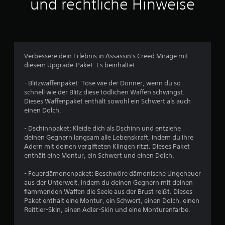
und rechtliche Hinweise
f
g
r
i
a
f
r
d
t
u
e
a
e
d
s
k
d
n
e
g
t
f
i
r
a
e
ü
n
S
b
Verbessere dein Erlebnis in Assassin's Creed Mirage mit
,
r
e
t
e
diesem Upgrade-Paket. Es beinhaltet:
d
z
i
i
s
i
e
n
c
o
- Blitzwaffenpaket: Tose wie der Donner, wenn du so
e
i
e
k
e
schnell wie der Blitz diese tödlichen Waffen schwingst.
z
t
r
s
i
Dieses Waffenpaket enthält sowohl ein Schwert als auch
u
k
g
.
n
einen Dolch.
S
r
r
s
i
i
ö
t
- Dschinnpaket: Kleide dich als Dschinn und entziehe
A
c
t
ß
e
deinen Gegnern langsam alle Lebenskraft, indem du ihre
n
h
i
e
l
Adern mit deinen vergifteten Klingen ritzt. Dieses Paket
t
s
p
r
l
enthält eine Montur, ein Schwert und einen Dolch.
i
c
a
e
e
r
h
n
s
n
- Feuerdämonenpaket: Beschwöre dämonische Ungeheuer
r
e
S
s
,
aus der Unterwelt, indem du deinen Gegnern mit deinen
i
E
c
b
d
flammenden Waffen die Seele aus der Brust reißt. Dieses
t
r
h
a
a
Paket enthält eine Montur, ein Schwert, einen Dolch, einen
a
e
r
s
r
Reittier-Skin, einen Adler-Skin und eine Monturenfarbe.
t
i
i
s
e
i
g
f