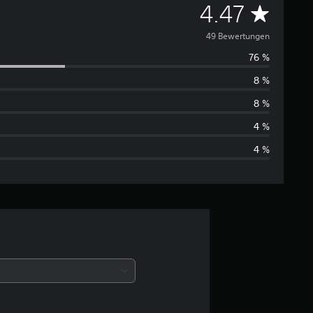
D
4.47
u
49 Bewertungen
76 %
r
8 %
c
8 %
h
4 %
4 %
s
c
h
n
i
t