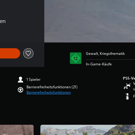
en
Gewalt, Kriegsthematik
In-Game-Käufe
PS5-Ve
1 Spieler
V
Barrierefreiheitsfunktionen (21)
u
Barrierefreiheitsfunktionen
F