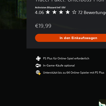
Activision Blizzard Int'l BV
4.06
72 Bewertung
D
u
r
€19,99
c
h
s
In den Einkaufswagen
c
h
n
i
t
PS Plus für Online-Spiel erforderlich
t
In-Game-Käufe optional
l
i
Unterstützt bis zu 64 Online-Spieler mit PS Plus
c
h
e
B
e
w
e