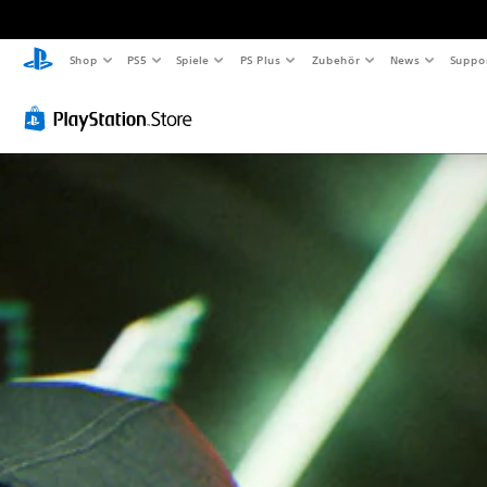
Shop
PS5
Spiele
PS Plus
Zubehör
News
Suppo