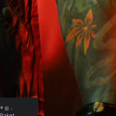
III - 
-Paket