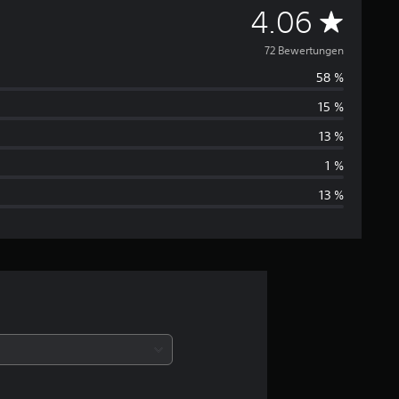
D
4.06
u
72 Bewertungen
58 %
r
15 %
c
13 %
h
1 %
13 %
s
c
h
n
i
t