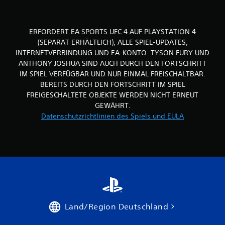
e
m
p
ERFORDERT EA SPORTS UFC 4 AUF PLAYSTATION 4
f
(SEPARAT ERHÄLTLICH), ALLE SPIEL-UPDATES,
i
n
INTERNETVERBINDUNG UND EA-KONTO. TYSON FURY UND
d
ANTHONY JOSHUA SIND AUCH DURCH DEN FORTSCHRITT
l
IM SPIEL VERFÜGBAR UND NUR EINMAL FREISCHALTBAR.
i
BEREITS DURCH DEN FORTSCHRITT IM SPIEL
c
FREIGESCHALTETE OBJEKTE WERDEN NICHT ERNEUT
h
GEWÄHRT.
e
Datenschutzrichtlinien des Spiels und EULA
S
t
e
u
e
r
e
l
e
Land/Region Deutschland
m
e