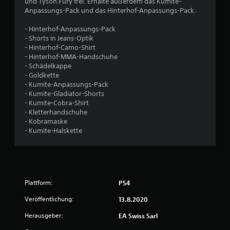
und Tyson Fury frei. Erhalte außerdem das Kumite-
u
Anpassungs-Pack und das Hinterhof-Anpassungs-Pack.
n
g
- Hinterhof-Anpassungs-Pack
e
- Shorts in Jeans-Optik
n
- Hinterhof-Camo-Shirt
v
- Hinterhof-MMA-Handschuhe
e
- Schädelkappe
r
- Goldkette
w
- Kumite-Anpassungs-Pack
e
- Kumite-Gladiator-Shorts
n
- Kumite-Cobra-Shirt
d
- Kletterhandschuhe
e
- Kobramaske
n
- Kumite-Halskette
z
u
m
ü
s
Plattform:
PS4
s
e
Veröffentlichung:
13.8.2020
n
.
Herausgeber:
EA Swiss Sarl