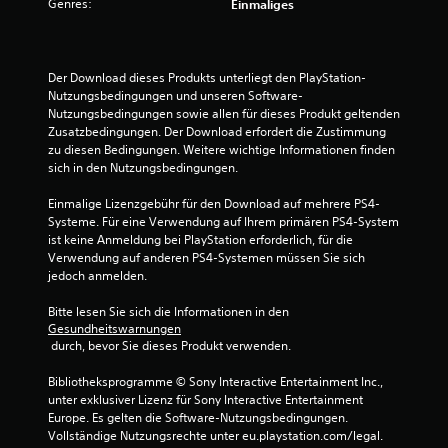
Genres:
Einmaliges
S
p
i
e
Der Download dieses Produkts unterliegt den PlayStation-
l
Nutzungsbedingungen und unseren Software-
b
Nutzungsbedingungen sowie allen für dieses Produkt geltenden 
Zusatzbedingungen. Der Download erfordert die Zustimmung 
a
zu diesen Bedingungen. Weitere wichtige Informationen finden 
r
sich in den Nutzungsbedingungen.
o
h
Einmalige Lizenzgebühr für den Download auf mehrere PS4-
n
Systeme. Für eine Verwendung auf Ihrem primären PS4-System 
e
ist keine Anmeldung bei PlayStation erforderlich, für die 
b
Verwendung auf anderen PS4-Systemen müssen Sie sich 
e
jedoch anmelden.
r
Bitte lesen Sie sich die Informationen in den 
ü
Gesundheitswarnungen
h
 durch, bevor Sie dieses Produkt verwenden.
r
u
Bibliotheksprogramme © Sony Interactive Entertainment Inc., 
n
unter exklusiver Lizenz für Sony Interactive Entertainment 
g
Europe. Es gelten die Software-Nutzungsbedingungen. 
s
Vollständige Nutzungsrechte unter eu.playstation.com/legal.