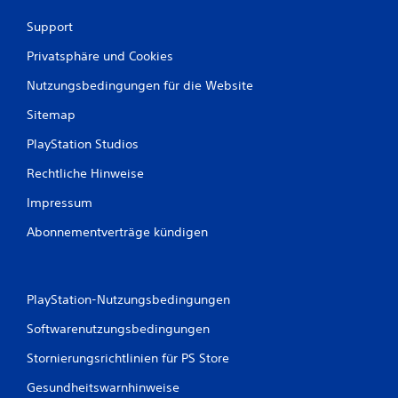
n
Support
t
e
Privatsphäre und Cookies
D
Nutzungsbedingungen für die Website
u
k
Sitemap
a
n
PlayStation Studios
n
s
Rechtliche Hinweise
t
d
Impressum
a
Abonnementverträge kündigen
s
S
p
i
e
PlayStation-Nutzungsbedingungen
l
s
Softwarenutzungsbedingungen
p
Stornierungsrichtlinien für PS Store
i
e
Gesundheitswarnhinweise
l