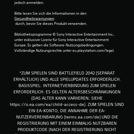
r
m
jedoch anmelden.
t
m
)
Bitte lesen Sie sich die Informationen in den 
u
Gesundheitswarnungen
D
n
 durch, bevor Sie dieses Produkt verwenden.
u
i
k
k
Bibliotheksprogramme © Sony Interactive Entertainment Inc., 
a
a
unter exklusiver Lizenz für Sony Interactive Entertainment 
n
t
Europe. Es gelten die Software-Nutzungsbedingungen. 
n
i
Vollständige Nutzungsrechte unter eu.playstation.com/legal.
s
o
t
n
d
i
D
*ZUM SPIELEN SIND BATTLEFIELD 2042 (SEPARAT
e
u
w
ERHÄLTLICH) UND ALLE SPIELUPDATES ERFORDERLICH.
k
a
a
BASISSPIEL: INTERNETVERBINDUNG ZUM SPIELEN
a
n
ERFORDERLICH. ES GELTEN ALTERSBESCHRÄNKUNGEN
g
n
(DAS ALTER KANN VARIIEREN; SIEHE
e
s
https://o.ea.com/ea/child-access-de). ZUM SPIELEN SIND
r
t
EIN EA-KONTO, DIE ANNAHME DER EA-
e
i
c
NUTZERVEREINBARUNG (terms.ea.com/de) UND DIE
n
h
t
REGISTRIERUNG MIT EINEM EINMALIG NUTZBAREN
t
e
PRODUKTCODE (NACH DER REGISTRIERUNG NICHT
e
r