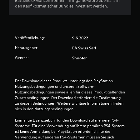
Battlefield-Münzen können im Ingame-Store ebenfalls in
S
i
den Kauf kosmetischer Bundles investiert werden.
t
z
i
i
c
e
k
r
e
u
Veröffentlichung:
9.6.2022
n
m
z
k
Herausgeber:
EA Swiss Sarl
u
e
k
Genres:
Shooter
h
ö
r
n
u
n
n
e
Der Download dieses Produkts unterliegt den PlayStation-
g
n
Nutzungsbedingungen und unseren Software-
.
(
Nutzungsbedingungen sowie allen für dieses Produkt geltenden 
e
Zusatzbedingungen. Der Download erfordert die Zustimmung 
r
zu diesen Bedingungen. Weitere wichtige Informationen finden 
P
w
sich in den Nutzungsbedingungen.
i
e
n
Einmalige Lizenzgebühr für den Download auf mehrere PS4-
i
g
Systeme. Für eine Verwendung auf Ihrem primären PS4-System 
t
k
ist keine Anmeldung bei PlayStation erforderlich, für die 
e
o
Verwendung auf anderen PS4-Systemen müssen Sie sich 