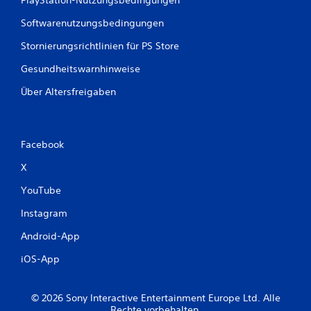
PlayStation-Nutzungsbedingungen
S
,
p
Softwarenutzungsbedingungen
d
i
e
e
Stornierungsrichtlinien für PS Store
r
l
i
e
Gesundheitswarnhinweise
m
r
S
a
Über Altersfreigaben
p
u
i
f
e
d
l
e
Facebook
v
r
e
e
X
r
n
w
H
YouTube
e
U
n
Instagram
D
d
s
Android-App
e
o
t
d
iOS-App
w
e
i
r
r
L
© 2026 Sony Interactive Entertainment Europe Ltd. Alle
d
a
Rechte vorbehalten.