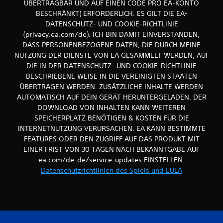
ÜBERTRAGBAR UND AUF EINEN CODE PRO EA-KONTO
u
e
BESCHRÄNKT) ERFORDERLICH. ES GILT DIE EA-
n
s
DATENSCHUTZ- UND COOKIE-RICHTLINIE
d
s
s
(privacy.ea.com/de). ICH BIN DAMIT EINVERSTANDEN,
a
e
n
DASS PERSONENBEZOGENE DATEN, DIE DURCH MEINE
n
t
NUTZUNG DER DIENSTE VON EA GESAMMELT WERDEN, AUF
k
e
DIE IN DER DATENSCHUTZ- UND COOKIE-RICHTLINIE
r
S
BESCHRIEBENE WEISE IN DIE VEREINIGTEN STAATEN
e
t
ÜBERTRAGEN WERDEN. ZUSÄTZLICHE INHALTE WERDEN
c
e
h
AUTOMATISCH AUF DEIN GERÄT HERUNTERGELADEN. DER
l
t
l
DOWNLOAD VON INHALTEN KANN WEITEREN
e
e
SPEICHERPLATZ BENÖTIGEN & KOSTEN FÜR DIE
B
n
INTERNETNUTZUNG VERURSACHEN. EA KANN BESTIMMTE
e
o
FEATURES ODER DEN ZUGRIFF AUF DAS PRODUKT MIT
w
d
EINER FRIST VON 30 TAGEN NACH BEKANNTGABE AUF
e
e
g
ea.com/de-de/service-updates EINSTELLEN.
r
u
b
Datenschutzrichtlinien des Spiels und EULA
n
e
g
s
f
o
ü
n
r
d
j