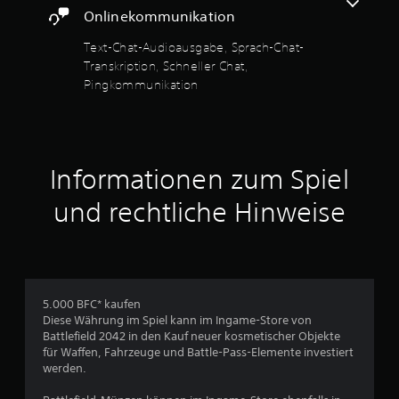
i
r
Onlinekommunikation
t
m
d
i
Text-Chat-Audioausgabe, Sprach-Chat-
e
t
Transkription, Schneller Chat,
r
a
Pingkommunikation
S
n
t
d
i
e
c
r
k
e
s
Informationen zum Spiel
n
.
S
und rechtliche Hinweise
p
i
A
e
n
l
p
e
a
r
s
n
5.000 BFC* kaufen
s
k
Diese Währung im Spiel kann im Ingame-Store von
o
b
Battlefield 2042 in den Kauf neuer kosmetischer Objekte
m
für Waffen, Fahrzeuge und Battle-Pass-Elemente investiert
a
m
werden.
r
u
e
n