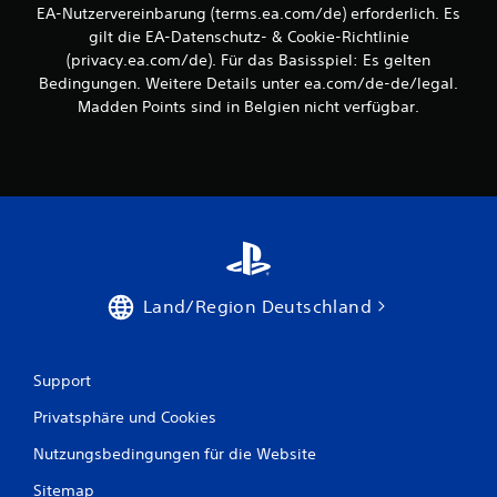
s
r
EA-Nutzervereinbarung (terms.ea.com/de) erforderlich. Es
e
v
gilt die EA-Datenschutz- & Cookie-Richtlinie
t
i
(privacy.ea.com/de). Für das Basisspiel: Es gelten
z
b
e
Bedingungen. Weitere Details unter ea.com/de-de/legal.
r
n
Madden Points sind in Belgien nicht verfügbar.
a
,
w
t
o
i
d
o
u
n
a
D
u
u
f
k
g
a
e
Land/Region Deutschland
n
h
n
ö
s
r
t
Support
t
d
h
a
Privatsphäre und Cookies
a
s
s
Nutzungsbedingungen für die Website
S
t
p
.
Sitemap
i