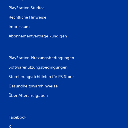
e
PlayStation Studios
l
o
Rechtliche Hinweise
h
n
Impressum
e
V
Abonnementverträge kündigen
i
b
r
a
PlayStation-Nutzungsbedingungen
t
i
Softwarenutzungsbedingungen
o
Stornierungsrichtlinien für PS Store
n
b
Gesundheitswarnhinweise
z
w
Über Altersfreigaben
.
o
h
n
Facebook
e
h
X