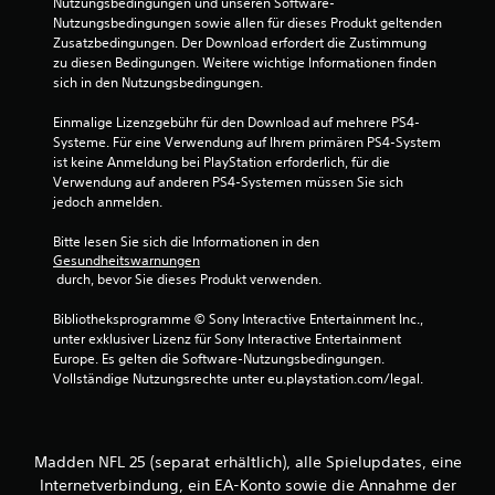
Nutzungsbedingungen und unseren Software-
e
i
Nutzungsbedingungen sowie allen für dieses Produkt geltenden 
l
z
S
Zusatzbedingungen. Der Download erfordert die Zustimmung 
g
i
p
zu diesen Bedingungen. Weitere wichtige Informationen finden 
e
e
sich in den Nutzungsbedingungen.
i
n
r
e
a
e
Einmalige Lizenzgebühr für den Download auf mehrere PS4-
l
u
n
Systeme. Für eine Verwendung auf Ihrem primären PS4-System 
b
a
z
ist keine Anmeldung bei PlayStation erforderlich, für die 
a
n
u
Verwendung auf anderen PS4-Systemen müssen Sie sich 
r
d
k
jedoch anmelden.
o
e
ö
r
n
h
Bitte lesen Sie sich die Informationen in den 
S
n
Gesundheitswarnungen
n
t
e
 durch, bevor Sie dieses Produkt verwenden.
e
e
n
C
l
.
Bibliotheksprogramme © Sony Interactive Entertainment Inc., 
o
l
unter exklusiver Lizenz für Sony Interactive Entertainment 
n
e
Europe. Es gelten die Software-Nutzungsbedingungen. 
t
f
Vollständige Nutzungsrechte unter eu.playstation.com/legal.
r
o
o
r
t
l
z
l
Madden NFL 25 (separat erhältlich), alle Spielupdates, eine
u
e
Internetverbindung, ein EA-Konto sowie die Annahme der