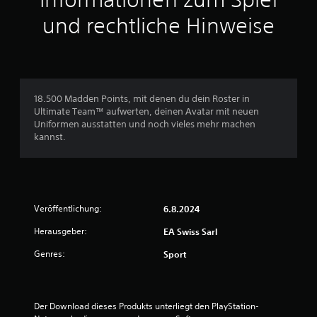
e
r
r
l
und rechtliche Hinweise
p
m
e
u
i
m
n
t
e
k
a
n
t
n
t
e
d
e
18.500 Madden Points, mit denen du dein Roster in
e
e
b
Ultimate Team™ aufwerten, deinen Avatar mit neuen
r
r
e
Uniformen ausstatten und noch vieles mehr machen
s
e
d
kannst.
t
n
i
e
S
e
l
p
n
l
i
e
e
e
n
n
l
z
Veröffentlichung:
6.8.2024
,
e
u
u
r
Herausgeber:
EA Swiss Sarl
m
m
n
ü
d
k
Genres:
Sport
s
a
o
s
s
m
e
S
m
n
p
u
Der Download dieses Produkts unterliegt den PlayStation-
.
i
n