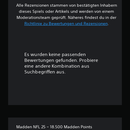
i
e
u
e
Alle Rezensionen stammen von bestätigten Inhabern
g
U
d
r
t
dieses Spiels oder Artikels und werden von einem
m
i
ü
w
Moderationsteam geprüft. Näheres findest du in der
g
o
h
e
Richtlinie zu Bewertungen und Rezensionen
.
e
a
r
r
b
u
d
u
u
s
e
n
n
g
n
g
g
a
.
b
s
b
Es wurden keine passenden
e
e
e
Bewertungen gefunden. Probiere
n
s
S
m
u
eine andere Kombination aus
o
c
p
t
e
Suchbegriffen aus.
h
f
z
i
n
i
e
n
e
n
n
s
l
d
,
t
l
l
i
e
e
n
i
l
d
r
l
c
e
e
C
h
r
n
h
e
d
,
a
S
Madden NFL 25 – 18.500 Madden Points
u
d