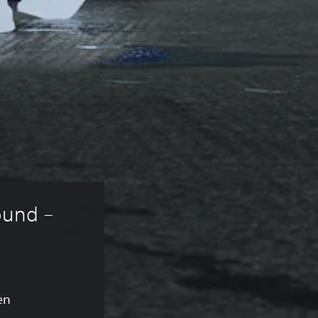
und – 
en