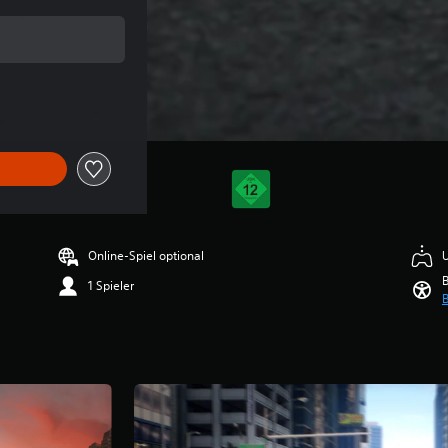
 Originalpreis von €14,99
Online-Spiel optional
U
B
1 Spieler
B