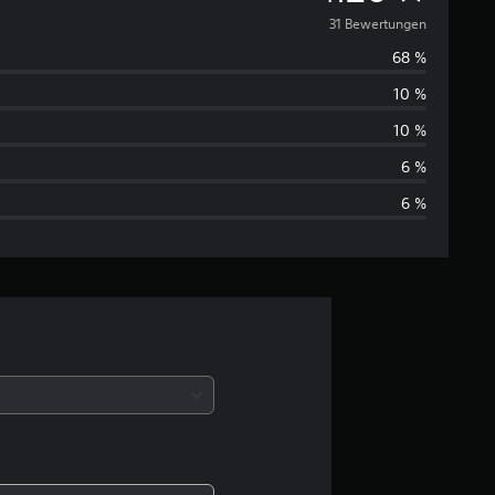
u
31 Bewertungen
68 %
r
10 %
c
10 %
h
6 %
6 %
s
c
h
n
i
t