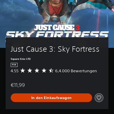
Just Cause 3: Sky Fortress
Square Enix LTD
PS4
4.55
6,4.000 Bewertungen
D
u
r
€11,99
c
h
s
In den Einkaufswagen
c
h
n
i