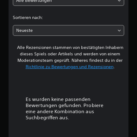
Alle Bewertungen
i
u
n
c
g
Sortieren nach:
e
h
n
Neueste
e
Alle Rezensionen stammen von bestätigten Inhabern
B
dieses Spiels oder Artikels und werden von einem
e
Moderationsteam geprüft. Näheres findest du in der
Richtlinie zu Bewertungen und Rezensionen
.
w
e
r
Es wurden keine passenden
t
Bewertungen gefunden. Probiere
eine andere Kombination aus
u
Suchbegriffen aus.
n