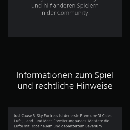
t
und hilf anderen Spielern
e
in der Community.
r
n
e
n
a
Informationen zum Spiel
u
und rechtliche Hinweise
s
6
4
Just Cause 3: Sky Fortress ist der erste Premium-DLC des
1
Luft-, Land- und Meer-Erweiterungpasses. Meistere die
Lüfte mit Ricos neuem und gepanzertem Bavarium-