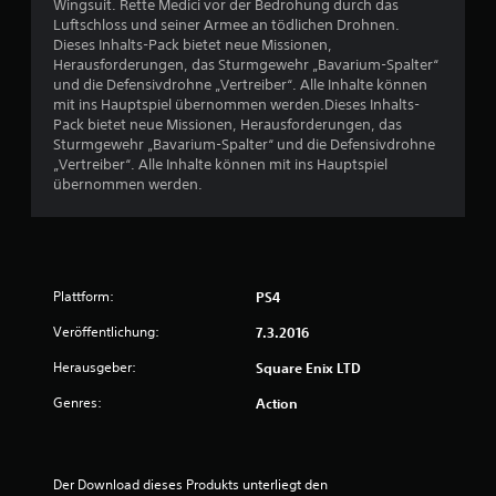
7
Wingsuit. Rette Medici vor der Bedrohung durch das
Luftschloss und seiner Armee an tödlichen Drohnen.
Dieses Inhalts-Pack bietet neue Missionen,
Herausforderungen, das Sturmgewehr „Bavarium-Spalter“
B
und die Defensivdrohne „Vertreiber“. Alle Inhalte können
mit ins Hauptspiel übernommen werden.Dieses Inhalts-
e
Pack bietet neue Missionen, Herausforderungen, das
Sturmgewehr „Bavarium-Spalter“ und die Defensivdrohne
w
„Vertreiber“. Alle Inhalte können mit ins Hauptspiel
übernommen werden.
e
r
t
Plattform:
PS4
u
Veröffentlichung:
7.3.2016
n
Herausgeber:
Square Enix LTD
Genres:
Action
g
e
Der Download dieses Produkts unterliegt den 
n