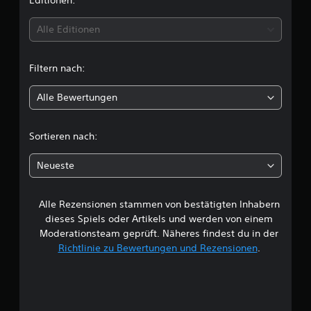
i
Editionen:
t
Alle Editionen
t
Filtern nach:
l
Alle Bewertungen
i
c
Sortieren nach:
h
Neueste
e
Alle Rezensionen stammen von bestätigten Inhabern
B
dieses Spiels oder Artikels und werden von einem
e
Moderationsteam geprüft. Näheres findest du in der
Richtlinie zu Bewertungen und Rezensionen
.
w
e