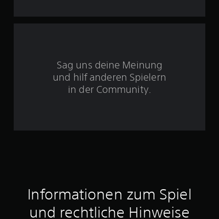
t
e
r
Sag uns deine Meinung
n
und hilf anderen Spielern
e
in der Community.
n
a
u
s
9
Informationen zum Spiel
und rechtliche Hinweise
B