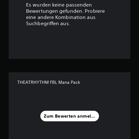
r
Es wurden keine passenden
t
Bewertungen gefunden. Probiere
eine andere Kombination aus
u
Suchbegriffen aus.
n
g
:
5
v
THEATRHYTHM FBL Mana Pack
o
n
5
Zum Bewerten anmelden
S