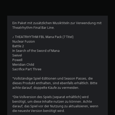
e
w
Ein Paket mit zusätzlichen Musiktiteln zur Verwendung mit
e
Theatrhythm Final Bar Line.
r
♪ THEATRHYTHM FBL Mana Pack (7 Titel)
Nuclear Fusion
t
Battle 2
In Search of the Sword of Mana
u
Swivel
Powell
n
Meridian Child
Sacrifice Part Three
g
*Vollständige Spiel-Editionen und Season Passes, die
e
dieses Produkt enthalten, sind ebenfalls erhältlich. Bitte
achte darauf, doppelte Käufe zu vermeiden.
n
*Die Vollversion des Spiels (separat erhältlich) wird
benötigt, um diese Inhalte nutzen zu können. Achte
darauf, das Spiel vor der Nutzung zu aktualisieren, wenn
die neueste Version benötigt wird.