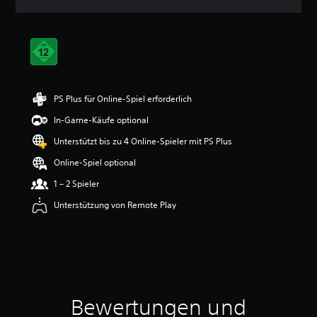
n
i
t
t
l
i
c
h
PS Plus für Online-Spiel erforderlich
e
In-Game-Käufe optional
B
e
Unterstützt bis zu 4 Online-Spieler mit PS Plus
w
e
Online-Spiel optional
r
1 – 2 Spieler
t
u
Unterstützung von Remote Play
n
g
:
5
v
o
n
Bewertungen und
5