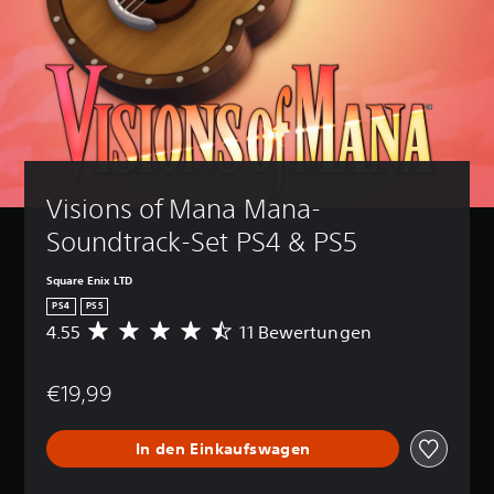
Visions of Mana Mana-
Soundtrack-Set PS4 & PS5
Square Enix LTD
PS4
PS5
4.55
11 Bewertungen
D
u
r
€19,99
c
h
s
In den Einkaufswagen
c
h
n