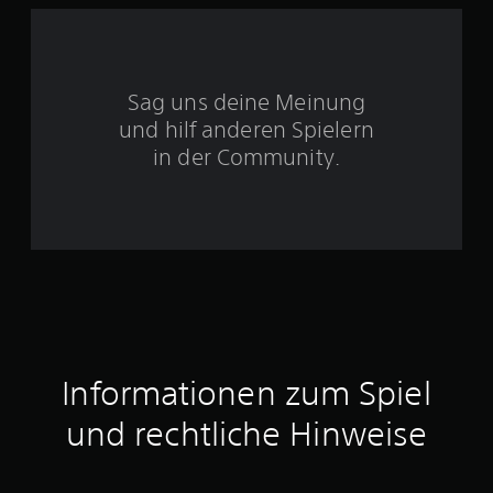
S
Sag uns deine Meinung
t
und hilf anderen Spielern
e
in der Community.
r
n
e
n
a
Informationen zum Spiel
u
und rechtliche Hinweise
s
1