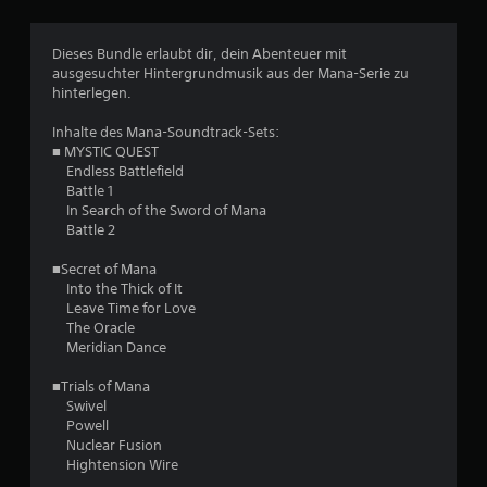
1
Dieses Bundle erlaubt dir, dein Abenteuer mit
ausgesuchter Hintergrundmusik aus der Mana-Serie zu
hinterlegen.
B
Inhalte des Mana-Soundtrack-Sets:
e
■ MYSTIC QUEST
Endless Battlefield
w
Battle 1
In Search of the Sword of Mana
e
Battle 2
r
■Secret of Mana
Into the Thick of It
t
Leave Time for Love
The Oracle
u
Meridian Dance
n
■Trials of Mana
Swivel
g
Powell
Nuclear Fusion
e
Hightension Wire