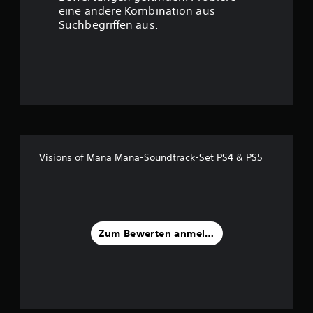
eine andere Kombination aus
u
Suchbegriffen aus.
n
g
:
4
.
Visions of Mana Mana-Soundtrack-Set PS4 & PS5
5
5
v
Zum Bewerten anmelden
o
n
5