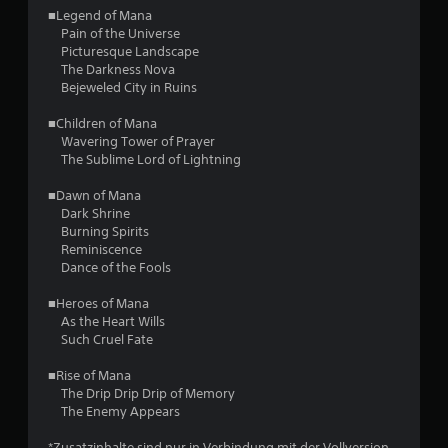
■Legend of Mana
n
Pain of the Universe
Picturesque Landscape
The Darkness Nova
Bejeweled City in Ruins
■Children of Mana
Wavering Tower of Prayer
The Sublime Lord of Lightning
■Dawn of Mana
Dark Shrine
Burning Spirits
Reminiscence
Dance of the Fools
■Heroes of Mana
As the Heart Wills
Such Cruel Fate
■Rise of Mana
The Drip Drip Drip of Memory
The Enemy Appears
*Zusatzinhalte sind nur in Verbindung mit der Vollversion