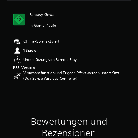
i
t
Fantasy-Gewalt
t
l
In-Game-Käufe
i
c
h
Offline-Spiel aktiviert
e
B
1 Spieler
e
Unterstützung von Remote Play
w
e
PS5-Version
r
Vibrationsfunktion und Trigger-Effekt werden unterstützt
t
(DualSense Wireless-Controller)
u
n
g
:
4
.
5
Bewertungen und
5
v
Rezensionen
o
n