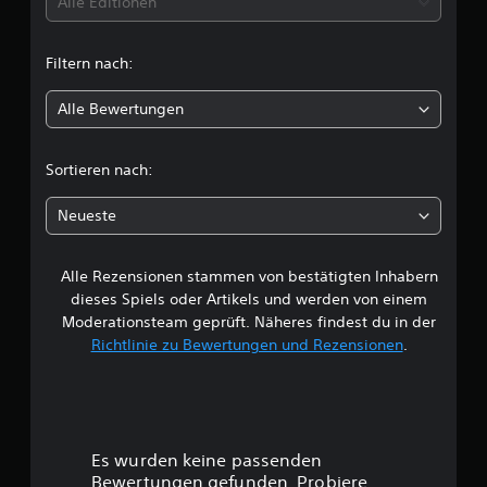
t
Alle Editionen
e
n
t
Filtern nach:
l
Alle Bewertungen
i
c
Sortieren nach:
h
Neueste
e
Alle Rezensionen stammen von bestätigten Inhabern
B
dieses Spiels oder Artikels und werden von einem
e
Moderationsteam geprüft. Näheres findest du in der
Richtlinie zu Bewertungen und Rezensionen
.
w
e
r
Es wurden keine passenden
t
Bewertungen gefunden. Probiere