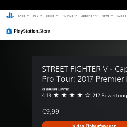
Shop
PS5
Spiele
PS Plus
Zubehör
News
Suppo
STREET FIGHTER V - Ca
Pro Tour: 2017 Premier
CE EUROPE LIMITED
4.13
212 Bewertun
D
u
r
€9,99
c
h
s
In den Einkaufswagen