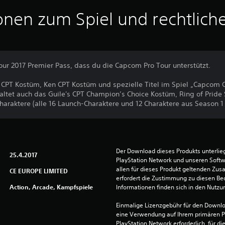
onen zum Spiel und rechtlich
r 2017 Premier Pass, dass du die Capcom Pro Tour unterstützt.
u CPT Kostüm, Ken CPT Kostüm und spezielle Titel im Spiel „Capcom
altet auch das Guile's CPT Champion’s Choice Kostüm, Ring of Pride 
araktere (alle 16 Launch-Charaktere und 12 Charaktere aus Season 1 
Der Download dieses Produkts unterli
25.4.2017
PlayStation Network und unseren Soft
allen für dieses Produkt geltenden Zu
CE EUROPE LIMITED
erfordert die Zustimmung zu diesen Be
Action, Arcade, Kampfspiele
Informationen finden sich in den Nutz
Einmalige Lizenzgebühr für den Downlo
eine Verwendung auf Ihrem primären P
PlayStation Network erforderlich, für 