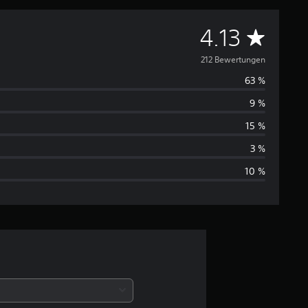
D
4.13
u
212 Bewertungen
63 %
r
9 %
c
15 %
h
3 %
10 %
s
c
h
n
i