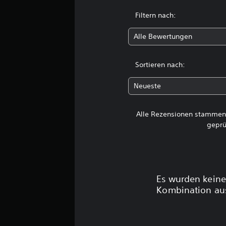
e
r
Filtern nach:
t
u
Alle Bewertungen
n
g
e
Sortieren nach:
n
Neueste
Alle Rezensionen stammen 
geprü
Es wurden keine
Kombination aus