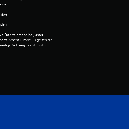
elden.
n
n den 
a
nden.
u
 Entertainment Inc., unter 
ntertainment Europe. Es gelten die 
s
ändige Nutzungsrechte unter 
2
1
2
B
e
w