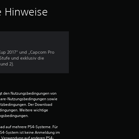
v
e Hinweise
o
n
5
 Cup 2017“ und „Capcom Pro
Stufe und exklusiv die
und 2).
S
t
e
egt den Nutzungsbedingungen von 
ware-Nutzungsbedingungen sowie 
satzbedingungen. Der Download 
r
dingungen. Weitere wichtige 
ungsbedingungen.
n
ad auf mehrere PS4-Systeme. Für 
e
S4-System ist keine Anmeldung im 
die Verwendung auf anderen PS4-