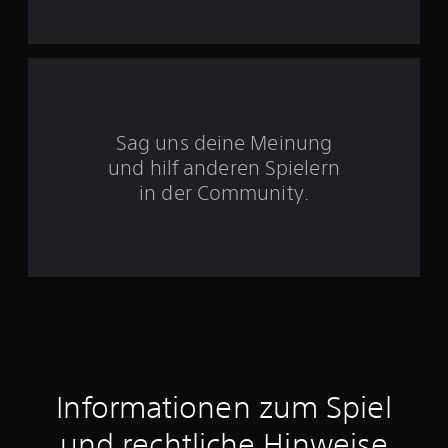
n
5
S
Sag uns deine Meinung
t
und hilf anderen Spielern
e
in der Community.
r
n
e
n
a
Informationen zum Spiel
u
und rechtliche Hinweise