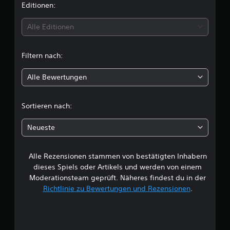
i
Editionen:
t
Alle Editionen
t
Filtern nach:
l
Alle Bewertungen
i
c
Sortieren nach:
h
Neueste
e
Alle Rezensionen stammen von bestätigten Inhabern
B
dieses Spiels oder Artikels und werden von einem
e
Moderationsteam geprüft. Näheres findest du in der
Richtlinie zu Bewertungen und Rezensionen
.
w
e