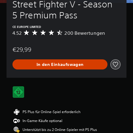
Street Fighter V - Season 
5 Premium Pass
CE EUROPE LIMITED
4.52
200 Bewertungen
D
u
r
€29,99
c
h
s
In den Einkaufswagen
c
h
n
i
t
t
l
i
c
PS Plus für Online-Spiel erforderlich
h
e
In-Game-Käufe optional
B
e
Unterstützt bis zu 2 Online-Spieler mit PS Plus