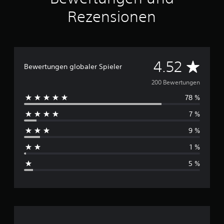
u
Rezensionen
s
2
0
0
B
D
4.52
Bewertungen globaler Spieler
e
w
u
200 Bewertungen
e
r
78 %
r
t
u
7 %
c
n
g
9 %
h
e
1 %
n
s
5 %
c
h
n