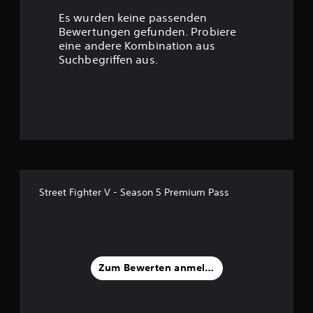
r
Es wurden keine passenden
t
Bewertungen gefunden. Probiere
eine andere Kombination aus
u
Suchbegriffen aus.
n
g
:
4
.
Street Fighter V - Season 5 Premium Pass
5
2
v
Zum Bewerten anmelden
o