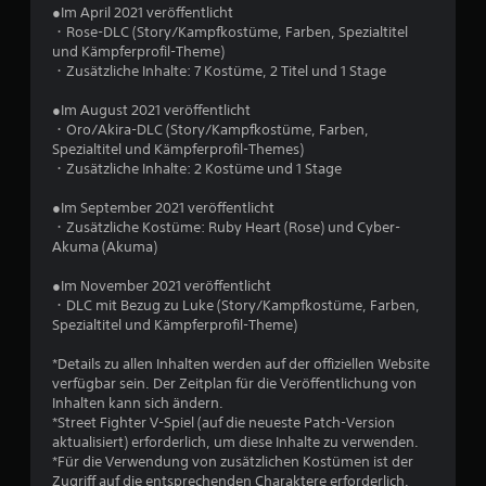
n
●Im April 2021 veröffentlicht
g
・Rose-DLC (Story/Kampfkostüme, Farben, Spezialtitel
und Kämpferprofil-Theme)
・Zusätzliche Inhalte: 7 Kostüme, 2 Titel und 1 Stage
e
●Im August 2021 veröffentlicht
n
・Oro/Akira-DLC (Story/Kampfkostüme, Farben,
Spezialtitel und Kämpferprofil-Themes)
・Zusätzliche Inhalte: 2 Kostüme und 1 Stage
●Im September 2021 veröffentlicht
・Zusätzliche Kostüme: Ruby Heart (Rose) und Cyber-
Akuma (Akuma)
●Im November 2021 veröffentlicht
・DLC mit Bezug zu Luke (Story/Kampfkostüme, Farben,
Spezialtitel und Kämpferprofil-Theme)
*Details zu allen Inhalten werden auf der offiziellen Website
verfügbar sein. Der Zeitplan für die Veröffentlichung von
Inhalten kann sich ändern.
*Street Fighter V-Spiel (auf die neueste Patch-Version
aktualisiert) erforderlich, um diese Inhalte zu verwenden.
*Für die Verwendung von zusätzlichen Kostümen ist der
Zugriff auf die entsprechenden Charaktere erforderlich.