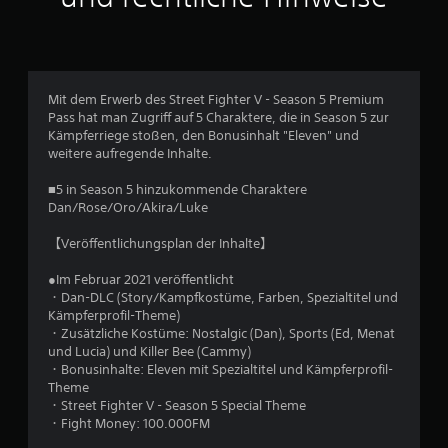
s
2
0
Mit dem Erwerb des Street Fighter V - Season 5 Premium
0
Pass hat man Zugriff auf 5 Charaktere, die in Season 5 zur
Kämpferriege stoßen, den Bonusinhalt "Eleven" und
weitere aufregende Inhalte.
B
■5 in Season 5 hinzukommende Charaktere
Dan/Rose/Oro/Akira/Luke
e
【Veröffentlichungsplan der Inhalte】
w
●Im Februar 2021 veröffentlicht
e
・Dan-DLC (Story/Kampfkostüme, Farben, Spezialtitel und
Kämpferprofil-Theme)
r
・Zusätzliche Kostüme: Nostalgic (Dan), Sports (Ed, Menat
und Lucia) und Killer Bee (Cammy)
t
・Bonusinhalte: Eleven mit Spezialtitel und Kämpferprofil-
Theme
u
・Street Fighter V - Season 5 Special Theme
・Fight Money: 100.000FM