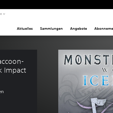
rt
Aktuelles
Sammlungen
Angebote
Abonneme
accoon-
k Impact
en