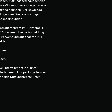
egt den Nutzungsbedingungen von 
n
ware-Nutzungsbedingungen sowie 
satzbedingungen. Der Download 
e
dingungen. Weitere wichtige 
ungsbedingungen.
n
ad auf mehrere PS4-Systeme. Für 
S4-System ist keine Anmeldung im 
a
die Verwendung auf anderen PS4-
elden.
u
n den 
s
nden.
4
 Entertainment Inc., unter 
ntertainment Europe. Es gelten die 
1
ändige Nutzungsrechte unter 
B
e