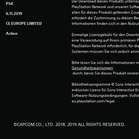
Der Download dieses Produkts unterli
PS4
PlayStation Network und unseren Soft
allen für dieses Produkt geltenden Zu
6.11.2019
erfordert die Zustimmung zu diesen Be
CE EUROPE LIMITED
Informationen finden sich in den Nutz
Action
Einmalige Lizenzgebühr für den Downlo
eine Verwendung auf Ihrem primären P
PlayStation Network erforderlich, für 
Systemen müssen Sie sich jedoch anm
Bitte lesen Sie sich die Informationen i
Gesundheitswarnungen
 durch, bevor Sie dieses Produkt verwe
Bibliotheksprogramme © Sony Interactive
exklusiver Lizenz für Sony Interactive E
Software-Nutzungsbedingungen. Vollst
eu.playstation.com/legal.
©CAPCOM CO., LTD. 2018, 2019 ALL RIGHTS RESERVED.