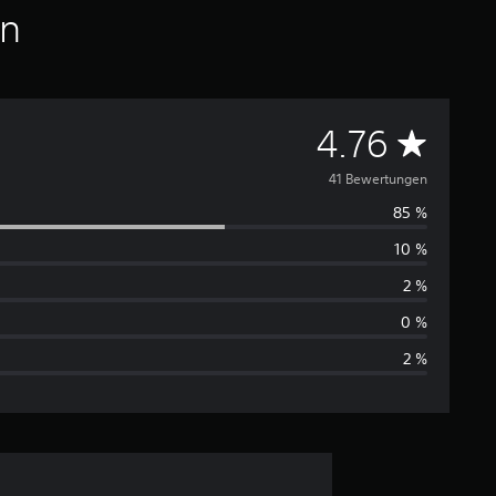
en
D
4.76
u
41 Bewertungen
85 %
r
10 %
c
2 %
h
0 %
2 %
s
c
h