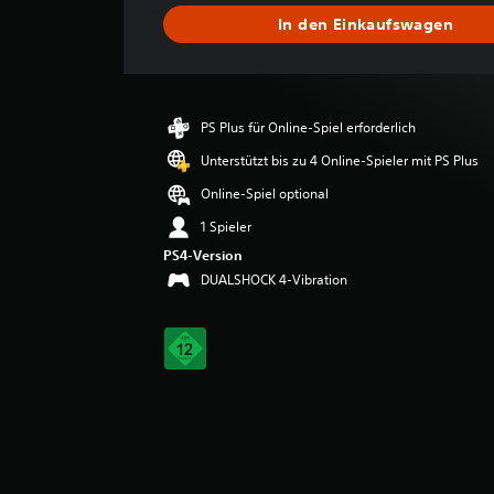
s
In den Einkaufswagen
c
h
n
i
t
PS Plus für Online-Spiel erforderlich
t
l
Unterstützt bis zu 4 Online-Spieler mit PS Plus
i
Online-Spiel optional
c
h
1 Spieler
e
PS4-Version
B
DUALSHOCK 4-Vibration
e
w
e
r
t
u
n
g
:
4
.