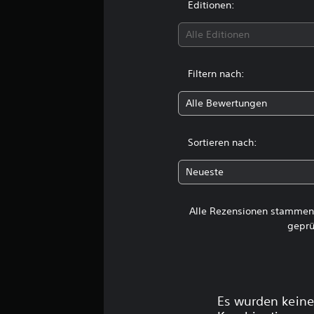
Editionen:
e
r
t
Alle Editionen
u
n
g
Filtern nach:
e
n
Alle Bewertungen
Sortieren nach:
Neueste
Alle Rezensionen stammen 
geprü
Es wurden keine