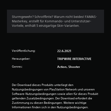
9
Sturmgewehr? Schrotflinte? Warum nicht beides! FAMAS-
B
Masterkey, erstellt für Kommando- und Unterstützer-
Vorteile, enthält 5 einzigartige Skin-Varianten.
e
w
e
Veröffentlichung:
22.6.2021
r
Herausgeber:
TRIPWIRE INTERACTIVE
t
Genres:
Action, Shooter
u
n
Der Download dieses Produkts unterliegt den 
Nutzungsbedingungen von PlayStation Network und unseren 
g
Software-Nutzungsbedingungen sowie allen für dieses Produkt 
geltenden Zusatzbedingungen. Der Download erfordert die 
e
Zustimmung zu diesen Bedingungen. Weitere wichtige 
Informationen finden sich in den Nutzungsbedingungen.