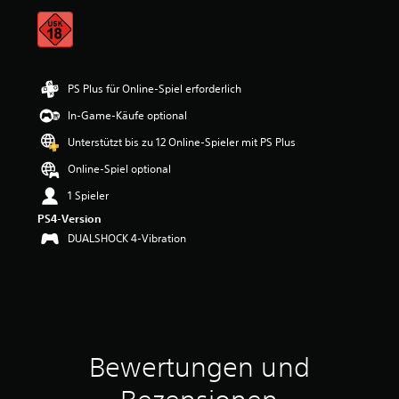
t
t
l
i
c
h
PS Plus für Online-Spiel erforderlich
e
In-Game-Käufe optional
B
e
Unterstützt bis zu 12 Online-Spieler mit PS Plus
w
e
Online-Spiel optional
r
1 Spieler
t
u
PS4-Version
n
DUALSHOCK 4-Vibration
g
:
4
.
7
8
v
Bewertungen und
o
n
5