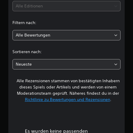
t
Alle Editionen
t
Filtern nach:
l
Alle Bewertungen
i
c
Sortieren nach:
h
Neueste
e
Alle Rezensionen stammen von bestätigten Inhabern
B
dieses Spiels oder Artikels und werden von einem
e
Moderationsteam geprüft. Näheres findest du in der
Richtlinie zu Bewertungen und Rezensionen
.
w
e
r
Es wurden keine passenden