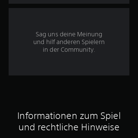
5
S
Sag uns deine Meinung
t
und hilf anderen Spielern
e
in der Community.
r
n
e
n
a
Informationen zum Spiel
u
und rechtliche Hinweise
s