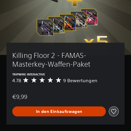
Killing Floor 2 - FAMAS-
Masterkey-Waffen-Paket
TRIPWIRE INTERACTIVE
4.78
9 Bewertungen
D
u
r
€9,99
c
h
s
In den Einkaufswagen
c
h
n
i