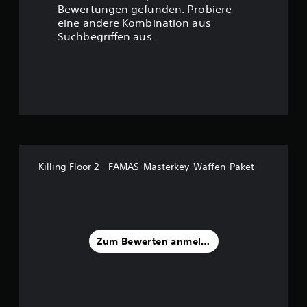
t
Bewertungen gefunden. Probiere
eine andere Kombination aus
u
Suchbegriffen aus.
n
g
:
4
.
Killing Floor 2 - FAMAS-Masterkey-Waffen-Paket
7
8
v
Zum Bewerten anmelden
o
n