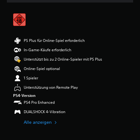
n
i
t
t
l
i
c
h
PS Plus für Online-Spiel erforderlich
e
In-Game-Käufe erforderlich
B
e
Unterstützt bis zu 2 Online-Spieler mit PS Plus
w
e
Online-Spiel optional
r
1 Spieler
t
u
Unterstützung von Remote Play
n
PS4-Version
g
:
PS4 Pro Enhanced
4
DUALSHOCK 4-Vibration
.
3
Alle anzeigen
3
v
o