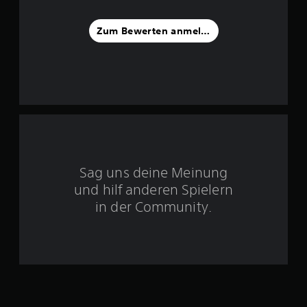
v
Zum Bewerten anmelden
o
n
5
S
t
Sag uns deine Meinung
und hilf anderen Spielern
e
in der Community.
r
n
e
n