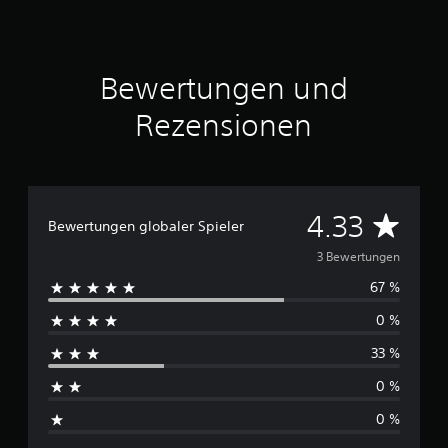
n
5
S
t
Bewertungen und
e
r
Rezensionen
n
e
n
a
u
D
4.33
s
Bewertungen globaler Spieler
3
u
3 Bewertungen
B
67 %
r
e
w
0 %
c
e
r
33 %
h
t
u
0 %
n
s
g
0 %
e
c