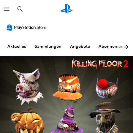
S
u
c
h
e
n
Aktuelles
Sammlungen
Angebote
Abonnements