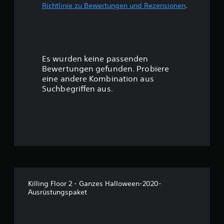
Richtlinie zu Bewertungen und Rezensionen
.
w
e
r
Es wurden keine passenden
t
Bewertungen gefunden. Probiere
eine andere Kombination aus
u
Suchbegriffen aus.
n
g
:
4
.
Killing Floor 2 - Ganzes Halloween-2020-
Ausrüstungspaket
3
3