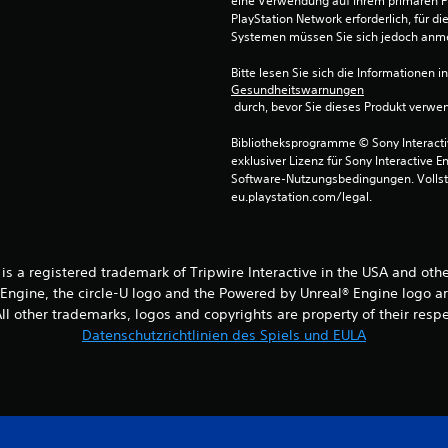
eine Verwendung auf Ihrem primären P
PlayStation Network erforderlich, für 
Systemen müssen Sie sich jedoch anm
Bitte lesen Sie sich die Informationen i
Gesundheitswarnungen
 durch, bevor Sie dieses Produkt verwe
Bibliotheksprogramme © Sony Interactive
exklusiver Lizenz für Sony Interactive E
Software-Nutzungsbedingungen. Vollst
eu.playstation.com/legal.
® is a registered trademark of Tripwire Interactive in the USA and oth
® Engine, the circle-U logo and the Powered by Unreal® Engine logo a
l other trademarks, logos and copyrights are property of their respect
Datenschutzrichtlinien des Spiels und EULA