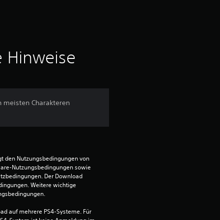
o
n
5
e Hinweise
S
t
en meisten Charakteren
e
r
egt den Nutzungsbedingungen von 
n
ware-Nutzungsbedingungen sowie 
satzbedingungen. Der Download 
e
dingungen. Weitere wichtige 
ungsbedingungen.
n
ad auf mehrere PS4-Systeme. Für 