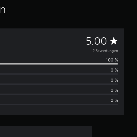
en
D
5.00
u
2 Bewertungen
100 %
r
0 %
c
0 %
h
0 %
0 %
s
c
h