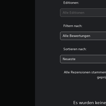
g
Editionen:
e
n
Alle Editionen
Filtern nach:
Alle Bewertungen
Sortieren nach:
Neueste
Alle Rezensionen stammen 
geprü
Es wurden keine