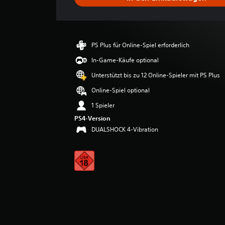
c
h
n
i
t
PS Plus für Online-Spiel erforderlich
t
l
In-Game-Käufe optional
i
Unterstützt bis zu 12 Online-Spieler mit PS Plus
c
h
Online-Spiel optional
e
1 Spieler
B
e
PS4-Version
w
DUALSHOCK 4-Vibration
e
r
t
u
n
g
:
5
v
o