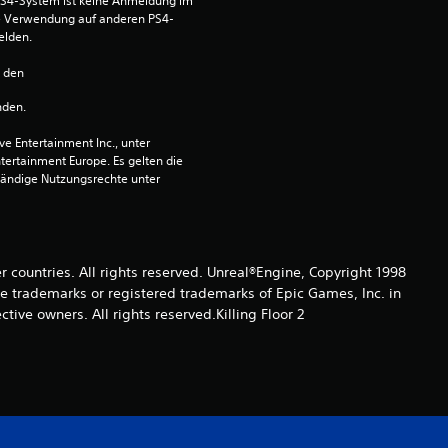
S4-System ist keine Anmeldung im 
a
die Verwendung auf anderen PS4-
elden.
u
n den 
s
nden.
2
 Entertainment Inc., unter 
ntertainment Europe. Es gelten die 
ändige Nutzungsrechte unter 
B
e
er countries. All rights reserved. Unreal®Engine, Copyright 1998
re trade­marks or registered trademarks of Epic Games, Inc. in
w
ive owners. All rights reserved.Killing Floor 2
e
r
t