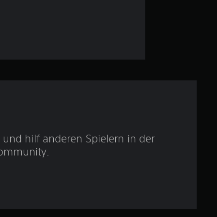
w
e
r
t
u
n
g
und hilf anderen Spielern in der
ommunity.
:
5
v