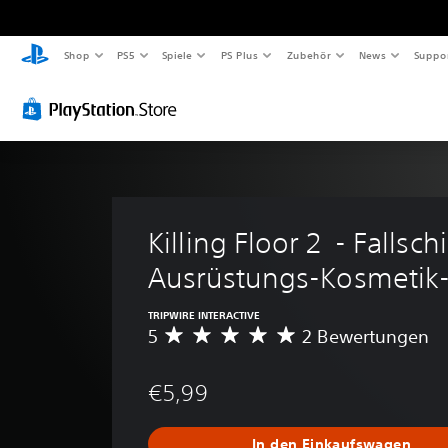
Shop
PS5
Spiele
PS Plus
Zubehör
News
Suppo
Killing Floor 2  - Fallsc
Ausrüstungs-Kosmetik
TRIPWIRE INTERACTIVE
5
2 Bewertungen
D
u
r
€5,99
c
h
s
In den Einkaufswagen