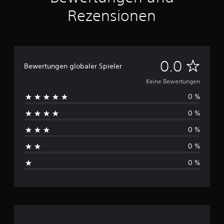
Rezensionen
K
0.0
Bewertungen globaler Spieler
e
Keine Bewertungen
0 %
i
0 %
n
0 %
e
0 %
B
0 %
e
w
e