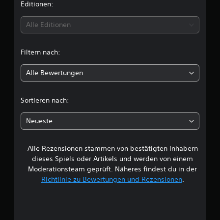
r
Editionen:
t
Alle Editionen
u
Filtern nach:
n
Alle Bewertungen
g
e
Sortieren nach:
n
Neueste
Alle Rezensionen stammen von bestätigten Inhabern
dieses Spiels oder Artikels und werden von einem
Moderationsteam geprüft. Näheres findest du in der
Richtlinie zu Bewertungen und Rezensionen
.