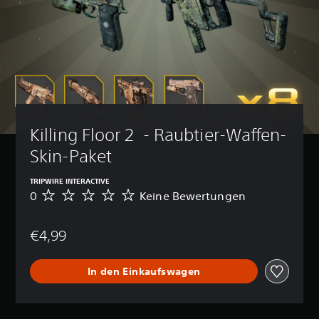
Killing Floor 2  - Raubtier-Waffen-
Skin-Paket
TRIPWIRE INTERACTIVE
0
Keine Bewertungen
K
e
i
€4,99
n
e
B
In den Einkaufswagen
e
w
e
r