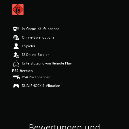
t
u
n
g
e
n
In-Game-Käufe optional
Online-Spiel optional
1 Spieler
12 Online-Spieler
Unterstützung von Remote Play
PS4-Version
PS4 Pro Enhanced
DUALSHOCK 4-Vibration
Bewertungen und