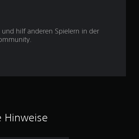
u
n
g
und hilf anderen Spielern in der
ommunity.
:
4
.
5
5
v
e Hinweise
o
n