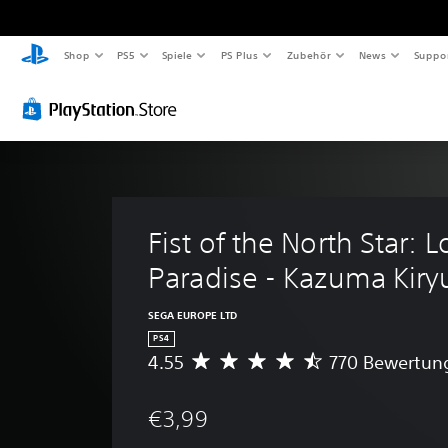
Shop
PS5
Spiele
PS Plus
Zubehör
News
Suppo
Fist of the North Star: L
Paradise - Kazuma Kiry
SEGA EUROPE LTD
PS4
4.55
770 Bewertun
D
u
r
€3,99
c
h