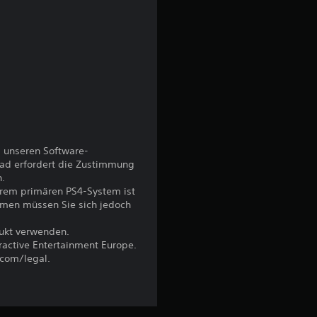
5
S
t
e
 unseren Software-
r
ad erfordert die Zustimmung
n.
hrem primären PS4-System ist
n
emen müssen Sie sich jedoch
e
dukt verwenden.
eractive Entertainment Europe.
n
.com/legal.
a