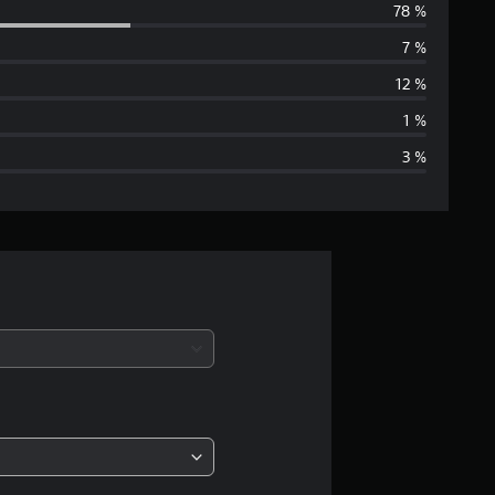
78 %
r
7 %
c
12 %
h
1 %
3 %
s
c
h
n
i
t
t