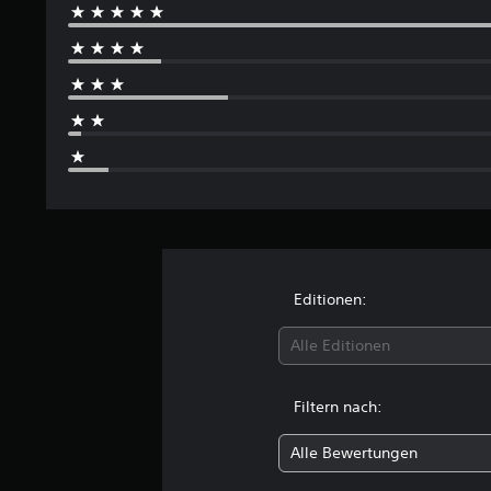
w
e
r
t
u
n
g
e
n
Editionen:
Alle Editionen
Filtern nach:
Alle Bewertungen