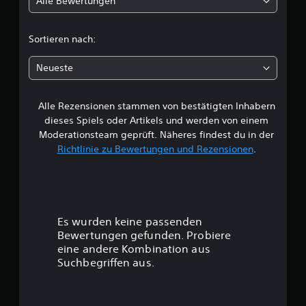
Alle Bewertungen
i
u
n
c
g
Sortieren nach:
e
h
n
Neueste
e
Alle Rezensionen stammen von bestätigten Inhabern
B
dieses Spiels oder Artikels und werden von einem
e
Moderationsteam geprüft. Näheres findest du in der
Richtlinie zu Bewertungen und Rezensionen
.
w
e
r
Es wurden keine passenden
t
Bewertungen gefunden. Probiere
eine andere Kombination aus
u
Suchbegriffen aus.
n