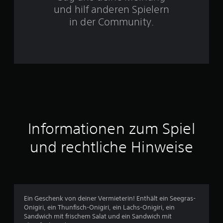
t
und hilf anderen Spielern
e
in der Community.
r
n
e
n
a
Informationen zum Spiel
u
und rechtliche Hinweise
s
2
4
Ein Geschenk von deiner Vermieterin! Enthält ein Seegras-
0
Onigiri, ein Thunfisch-Onigiri, ein Lachs-Onigiri, ein
Sandwich mit frischem Salat und ein Sandwich mit