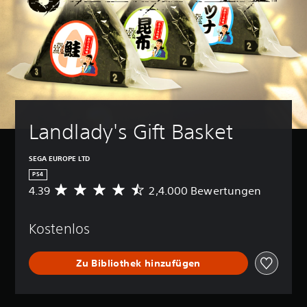
Landlady's Gift Basket
SEGA EUROPE LTD
PS4
4.39
2,4.000 Bewertungen
D
u
r
Kostenlos
c
h
s
Zu Bibliothek hinzufügen
c
h
n
i