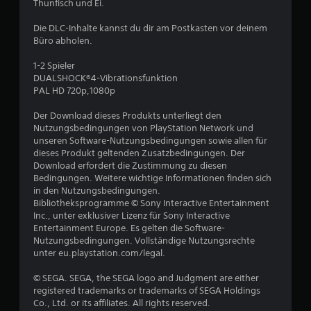
8
Thunfisch und Ei.
Die DLC-Inhalte kannst du dir am Postkasten vor deinem
Büro abholen.
B
1-2 Spieler
e
DUALSHOCK®4-Vibrationsfunktion
PAL HD 720p,1080p
w
Der Download dieses Produkts unterliegt den
e
Nutzungsbedingungen von PlayStation Network und
unseren Software-Nutzungsbedingungen sowie allen für
r
dieses Produkt geltenden Zusatzbedingungen. Der
Download erfordert die Zustimmung zu diesen
t
Bedingungen. Weitere wichtige Informationen finden sich
in den Nutzungsbedingungen.
u
Bibliotheksprogramme © Sony Interactive Entertainment
Inc., unter exklusiver Lizenz für Sony Interactive
n
Entertainment Europe. Es gelten die Software-
Nutzungsbedingungen. Vollständige Nutzungsrechte
unter eu.playstation.com/legal.
g
© SEGA. SEGA, the SEGA logo and Judgment are either
e
registered trademarks or trademarks of SEGA Holdings
Co., Ltd. or its affiliates. All rights reserved.
n