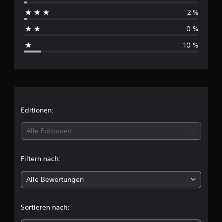
c
e
2 %
h
n
0 %
s
10 %
c
h
n
i
Editionen:
t
Alle Editionen
t
Filtern nach:
l
Alle Bewertungen
i
c
Sortieren nach: