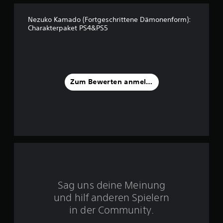
.
Nezuko Kamado (Fortgeschrittene Dämonenform):
Charakterpaket PS4&PS5
5
3
v
Zum Bewerten anmelden
o
n
5
S
t
Sag uns deine Meinung
und hilf anderen Spielern
e
in der Community.
r