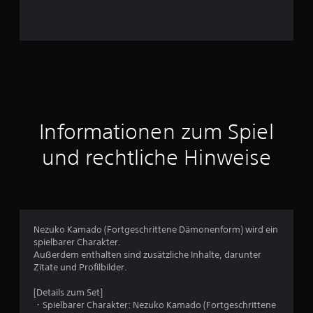
n
e
n
a
u
Informationen zum Spiel
s
und rechtliche Hinweise
4
9
Nezuko Kamado (Fortgeschrittene Dämonenform) wird ein
spielbarer Charakter.
B
Außerdem enthalten sind zusätzliche Inhalte, darunter
Zitate und Profilbilder.
e
[Details zum Set]
w
・Spielbarer Charakter: Nezuko Kamado (Fortgeschrittene