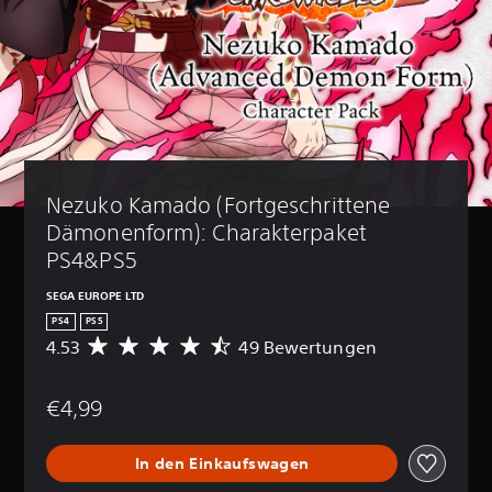
Nezuko Kamado (Fortgeschrittene 
Dämonenform): Charakterpaket 
PS4&PS5
SEGA EUROPE LTD
PS4
PS5
4.53
49 Bewertungen
D
u
r
€4,99
c
h
s
In den Einkaufswagen
c
h