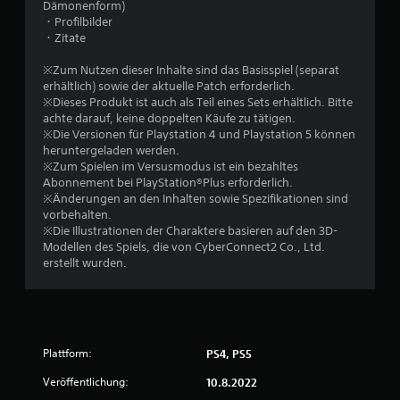
Dämonenform)
e
・Profilbilder
・Zitate
r
※Zum Nutzen dieser Inhalte sind das Basisspiel (separat
t
erhältlich) sowie der aktuelle Patch erforderlich.
※Dieses Produkt ist auch als Teil eines Sets erhältlich. Bitte
u
achte darauf, keine doppelten Käufe zu tätigen.
※Die Versionen für Playstation 4 und Playstation 5 können
n
heruntergeladen werden.
※Zum Spielen im Versusmodus ist ein bezahltes
g
Abonnement bei PlayStation®Plus erforderlich.
※Änderungen an den Inhalten sowie Spezifikationen sind
vorbehalten.
e
※Die Illustrationen der Charaktere basieren auf den 3D-
Modellen des Spiels, die von CyberConnect2 Co., Ltd.
n
erstellt wurden.
Plattform:
PS4, PS5
Veröffentlichung:
10.8.2022