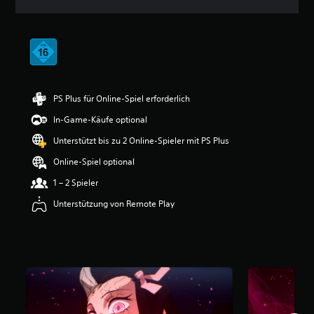
n
i
t
t
l
i
c
h
PS Plus für Online-Spiel erforderlich
e
In-Game-Käufe optional
B
e
Unterstützt bis zu 2 Online-Spieler mit PS Plus
w
e
Online-Spiel optional
r
1 – 2 Spieler
t
u
Unterstützung von Remote Play
n
g
:
4
.
5
3
v
o