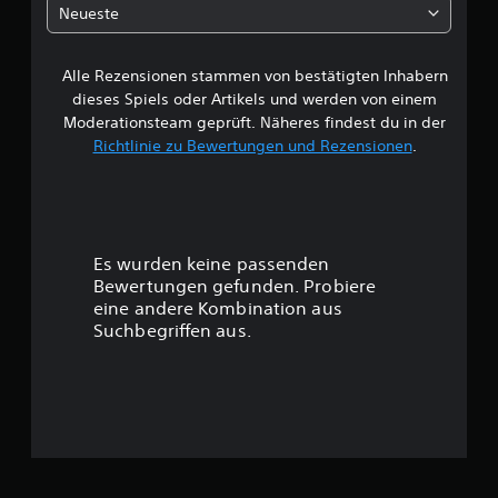
h
Neueste
e
Alle Rezensionen stammen von bestätigten Inhabern
B
dieses Spiels oder Artikels und werden von einem
e
Moderationsteam geprüft. Näheres findest du in der
Richtlinie zu Bewertungen und Rezensionen
.
w
e
r
Es wurden keine passenden
t
Bewertungen gefunden. Probiere
eine andere Kombination aus
u
Suchbegriffen aus.
n
g
:
4